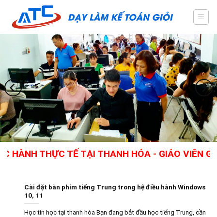
Skip
to
content
H THỰC TẾ TẠI THANH HÓA - GIÁO VIÊN GIỎI, 
Cài đặt bàn phím tiếng Trung trong hệ điều hành Windows
10, 11
Học tin học tại thanh hóa Bạn đang bắt đầu học tiếng Trung, cần