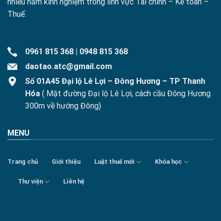
nhiều năm kinh nghiệm trong lĩnh vực Tài chính – Kế toán –
Thuế.
0961 815 368
|
0948 815 368
daotao.atc@gmail.com
Số 01A45 Đại lộ Lê Lợi – Đông Hương – TP Thanh
Hóa
( Mặt đường Đại lộ Lê Lợi, cách cầu Đông Hương
300m về hướng Đông)
MENU
Trang chủ
Giới thiệu
Luật thuế mới
Khóa học
Thư viện
Liên hệ