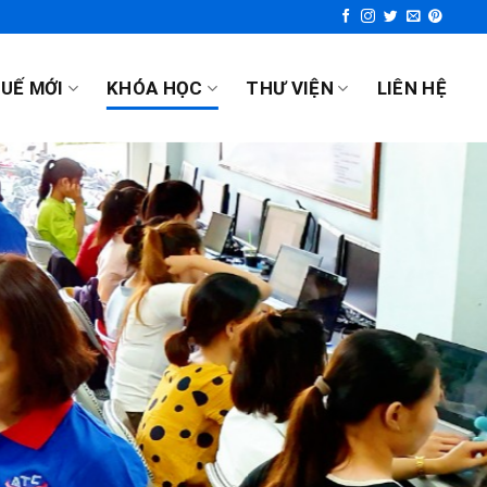
UẾ MỚI
KHÓA HỌC
THƯ VIỆN
LIÊN HỆ