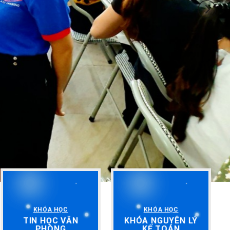
KHÓA HỌC
KHÓA HỌC
TIN HỌC VĂN
KHÓA NGUYÊN LÝ
PHÒNG
KẾ TOÁN