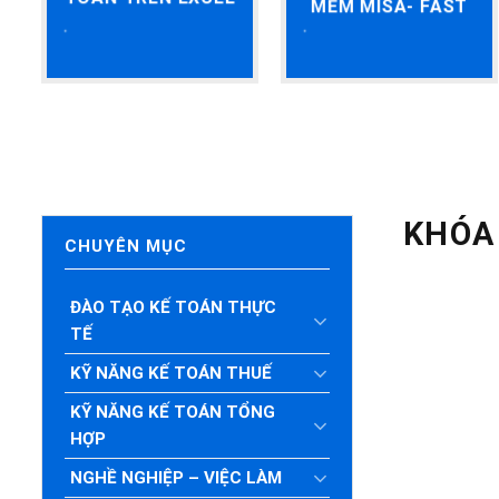
MỀM MISA- FAST
KHÓA
CHUYÊN MỤC
ĐÀO TẠO KẾ TOÁN THỰC
TẾ
KỸ NĂNG KẾ TOÁN THUẾ
KỸ NĂNG KẾ TOÁN TỔNG
HỢP
NGHỀ NGHIỆP – VIỆC LÀM