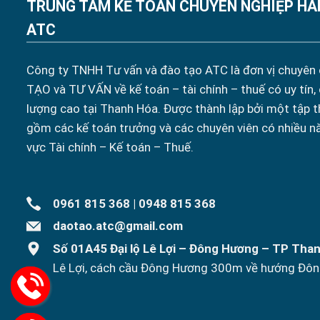
TRUNG TÂM KẾ TOÁN CHUYÊN NGHIỆP HÀ
ATC
Công ty TNHH Tư vấn và đào tạo ATC là đơn vị chuyên
TẠO và TƯ VẤN về kế toán – tài chính – thuế có uy tín,
lượng cao tại Thanh Hóa. Được thành lập bởi một tập t
gồm các kế toán trưởng và các chuyên viên có nhiều n
vực Tài chính – Kế toán – Thuế.
0961 815 368
|
0948 815 368
daotao.atc@gmail.com
Số 01A45 Đại lộ Lê Lợi – Đông Hương – TP Tha
Lê Lợi, cách cầu Đông Hương 300m về hướng Đôn