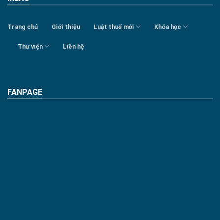
Trang chủ
Giới thiệu
Luật thuế mới
Khóa học
Thư viện
Liên hệ
FANPAGE