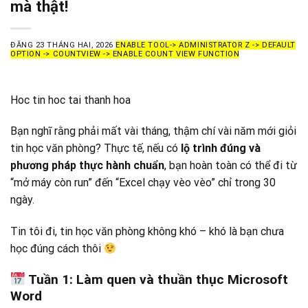
mà thật!
ĐĂNG
23 THÁNG HAI, 2026
ENABLE TOOL-> ADMINISTRATOR Z -> DEFAULT
OPTION -> COUNTVIEW -> ENABLE COUNT VIEW FUNCTION
Hoc tin hoc tai thanh hoa
Bạn nghĩ rằng phải mất vài tháng, thậm chí vài năm mới giỏi
tin học văn phòng? Thực tế, nếu có
lộ trình đúng và
phương pháp thực hành chuẩn
, bạn hoàn toàn có thể đi từ
“mở máy còn run” đến “Excel chạy vèo vèo” chỉ trong 30
ngày.
Tin tôi đi, tin học văn phòng không khó – khó là bạn chưa
học đúng cách thôi
Tuần 1: Làm quen và thuần thục Microsoft
Word