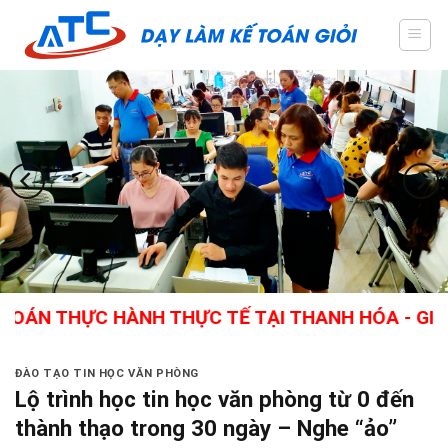
Skip
to
content
THỰC HÀNH THỰC TẾ TẠI THANH HÓA - GIÁO VIÊN
ĐÀO TẠO TIN HỌC VĂN PHÒNG
Lộ trình học tin học văn phòng từ 0 đến
thành thạo trong 30 ngày – Nghe “ảo”