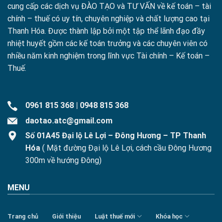
cung cấp các dịch vụ ĐÀO TẠO và TƯ VẤN về kế toán – tài
chính – thuế có uy tín, chuyên nghiệp và chất lượng cao tại
Thanh Hóa. Được thành lập bởi một tập thể lãnh đạo đầy
nhiệt huyết gồm các kế toán trưởng và các chuyên viên có
nhiều năm kinh nghiệm trong lĩnh vực Tài chính – Kế toán –
Thuế.
0961 815 368
|
0948 815 368
daotao.atc@gmail.com
Số 01A45 Đại lộ Lê Lợi – Đông Hương – TP Thanh
Hóa
( Mặt đường Đại lộ Lê Lợi, cách cầu Đông Hương
300m về hướng Đông)
MENU
Trang chủ
Giới thiệu
Luật thuế mới
Khóa học