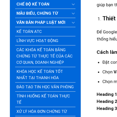
CHẾ ĐỘ KẾ TOÁN
giúp bạn t
MẪU BIỂU, CHỨNG TỪ
Thiết
VĂN BẢN PHÁP LUẬT MỚI
KẾ TOÁN ATC
Để Google 
thống
hiể
LĨNH VỰC HOẠT ĐỘNG
CÁC KHÓA KẾ TOÁN BẰNG
Cách là
CHỨNG TỪ THỰC TẾ CỦA CÁC
Đặt con
CƠ QUAN, DOANH NGHIỆP
KHÓA HỌC KẾ TOÁN TỐT
Chọn
V
NHẤT TẠI THANH HÓA
Chọn mứ
ĐÀO TẠO TIN HỌC VĂN PHÒNG
Heading 1
TÌNH HUỐNG KẾ TOÁN THỰC
Heading 2
TẾ
Heading 3
XỬ LÝ HÓA ĐƠN CHỨNG TỪ