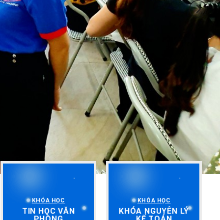
KHÓA HỌC
KHÓA HỌC
TIN HỌC VĂN
KHÓA NGUYÊN LÝ
PHÒNG
KẾ TOÁN