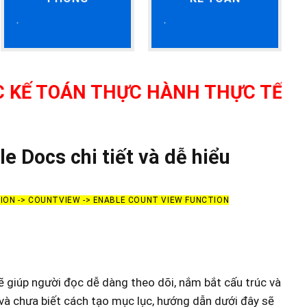
N THỰC HÀNH THỰC TẾ TẠI THANH 
 Docs chi tiết và dễ hiểu
TION -> COUNTVIEW -> ENABLE COUNT VIEW FUNCTION
 sẽ giúp người đọc dễ dàng theo dõi, nắm bắt cấu trúc và
à chưa biết cách tạo mục lục, hướng dẫn dưới đây sẽ