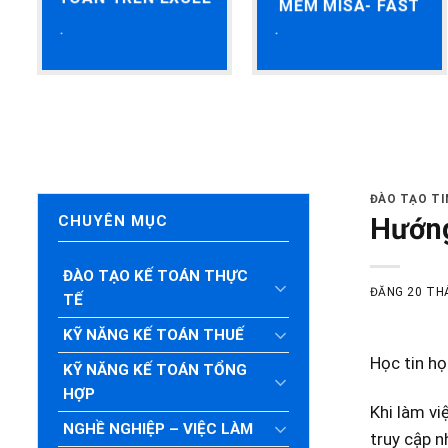
MỀM MISA- FAST
ĐÀO TẠO T
Hướng
CHUYÊN MỤC
ĐÀO TẠO KẾ TOÁN THỰC
ĐĂNG
20 TH
TẾ
KỸ NĂNG KẾ TOÁN THUẾ
Học tin h
KỸ NĂNG KẾ TOÁN TỔNG
HỢP
Khi làm vi
NGHỀ NGHIỆP – VIỆC LÀM
truy cập n