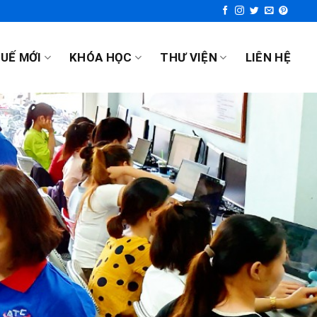
UẾ MỚI
KHÓA HỌC
THƯ VIỆN
LIÊN HỆ