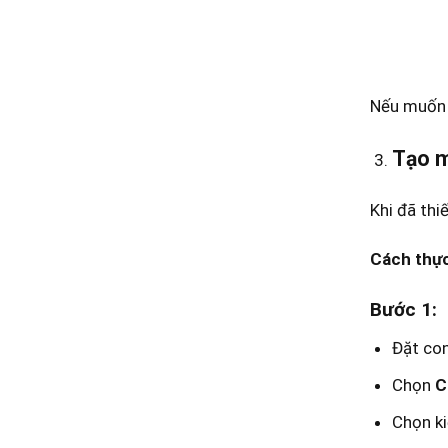
Nếu muốn q
Tạo m
Khi đã thiế
Cách thực
Bước 1:
Đặt con
Chọn
C
Chọn ki