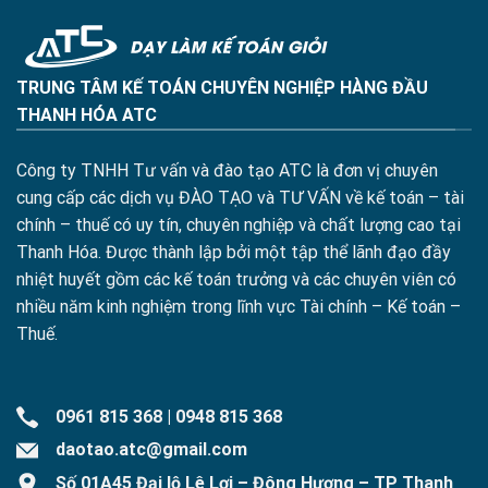
TRUNG TÂM KẾ TOÁN CHUYÊN NGHIỆP HÀNG ĐẦU
THANH HÓA ATC
Công ty TNHH Tư vấn và đào tạo ATC là đơn vị chuyên
cung cấp các dịch vụ ĐÀO TẠO và TƯ VẤN về kế toán – tài
chính – thuế có uy tín, chuyên nghiệp và chất lượng cao tại
Thanh Hóa. Được thành lập bởi một tập thể lãnh đạo đầy
nhiệt huyết gồm các kế toán trưởng và các chuyên viên có
nhiều năm kinh nghiệm trong lĩnh vực Tài chính – Kế toán –
Thuế.
0961 815 368
|
0948 815 368
daotao.atc@gmail.com
Số 01A45 Đại lộ Lê Lợi – Đông Hương – TP Thanh