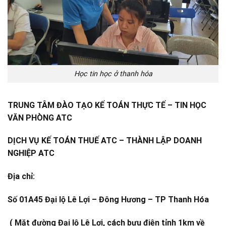
Học tin học ở thanh hóa
TRUNG TÂM ĐÀO TẠO KẾ TOÁN THỰC TẾ – TIN HỌC
VĂN PHÒNG ATC
DỊCH VỤ KẾ TOÁN THUẾ ATC – THÀNH LẬP DOANH
NGHIỆP ATC
Địa chỉ:
Số 01A45 Đại lộ Lê Lợi – Đông Hương – TP Thanh Hóa
( Mặt đường Đại lộ Lê Lợi, cách bưu điện tỉnh 1km về