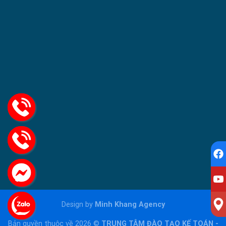
Design by
Minh Khang Agency
Bản quyền thuộc về 2026 ©
TRUNG TÂM ĐÀO TẠO KẾ TOÁN -