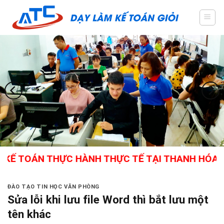
Skip
to
content
ÁN THỰC HÀNH THỰC TẾ TẠI THANH HÓA - GIÁO V
ĐÀO TẠO TIN HỌC VĂN PHÒNG
Sửa lỗi khi lưu file Word thì bắt lưu một
tên khác