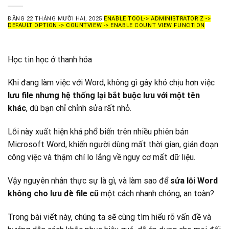
ĐĂNG
22 THÁNG MƯỜI HAI, 2025
ENABLE TOOL-> ADMINISTRATOR Z ->
DEFAULT OPTION -> COUNTVIEW -> ENABLE COUNT VIEW FUNCTION
Học tin học ở thanh hóa
Khi đang làm việc với Word, không gì gây khó chịu hơn việc
lưu file nhưng hệ thống lại bắt buộc lưu với một tên
khác
, dù bạn chỉ chỉnh sửa rất nhỏ.
Lỗi này xuất hiện khá phổ biến trên nhiều phiên bản
Microsoft Word, khiến người dùng mất thời gian, gián đoạn
công việc và thậm chí lo lắng về nguy cơ mất dữ liệu.
Vậy nguyên nhân thực sự là gì, và làm sao để
sửa lỗi Word
không cho lưu đè file cũ
m
ột cách nhanh chóng, an toàn?
Trong bài viết này, chúng ta sẽ cùng tìm hiểu rõ vấn đề và