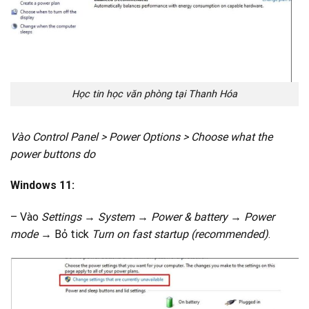
Học tin học văn phòng tại Thanh Hóa
Vào Control Panel > Power Options > Choose what the
power buttons do
Windows 11:
– Vào
Settings
→
System
→
Power & battery
→
Power
mode
→ Bỏ tick
Turn on fast startup (recommended)
.