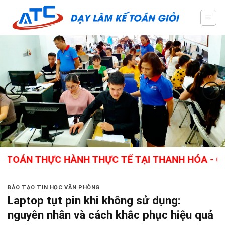
Skip
to
content
THỰC HÀNH THỰC TẾ TẠI THANH HÓA - GIÁO VIÊN
ĐÀO TẠO TIN HỌC VĂN PHÒNG
Laptop tụt pin khi không sử dụng:
nguyên nhân và cách khắc phục hiệu quả