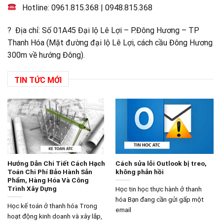
Hotline:
0961.815.368
|
0948.815.368
? Địa chỉ: Số 01A45 Đại lộ Lê Lợi – P.Đông Hương – TP
Thanh Hóa (Mặt đường đại lộ Lê Lợi, cách cầu Đông Hương
300m về hướng Đông).
TIN TỨC MỚI
Hướng Dẫn Chi Tiết Cách Hạch
Cách sửa lỗi Outlook bị treo,
Toán Chi Phí Bảo Hành Sản
không phản hồi
Phẩm, Hàng Hóa Và Công
Trình Xây Dựng
Học tin học thực hành ở thanh
hóa Bạn đang cần gửi gấp một
Học kế toán ở thanh hóa Trong
email
hoạt động kinh doanh và xây lắp,