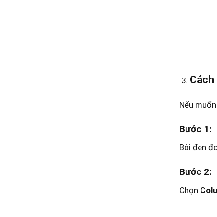
Cách 
Nếu muốn c
Bước 1
:
Bôi đen đo
Bước 2
:
Chọn
Col