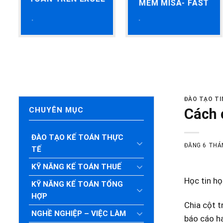
MỀM MISA- FAST
ĐÀO TẠO T
Cách 
CHUYÊN MỤC
ĐÀO TẠO KẾ TOÁN THỰC
ĐĂNG
6 THÁ
TẾ
KỸ NĂNG KẾ TOÁN THUẾ
Học tin h
KỸ NĂNG KẾ TOÁN TỔNG
HỢP
Chia cột t
NGHỀ NGHIỆP – VIỆC LÀM
báo cáo ha