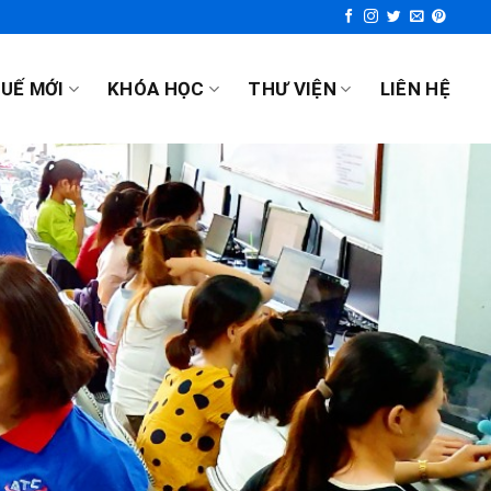
UẾ MỚI
KHÓA HỌC
THƯ VIỆN
LIÊN HỆ