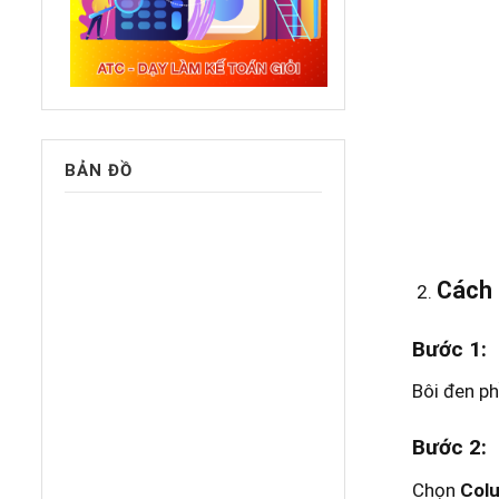
BẢN ĐỒ
Cách 
Bước 1
:
Bôi đen ph
Bước 2
:
Chọn
Col