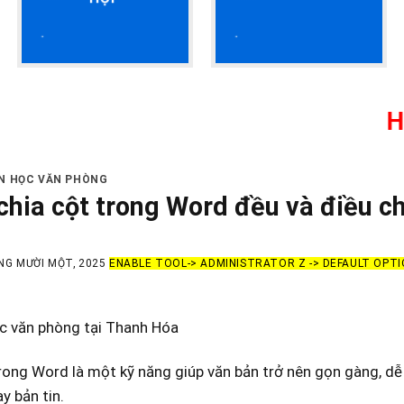
HỌC KẾ T
IN HỌC VĂN PHÒNG
chia cột trong Word đều và điều c
NG MƯỜI MỘT, 2025
ENABLE TOOL-> ADMINISTRATOR Z -> DEFAULT OPTI
ọc văn phòng tại Thanh Hóa
rong Word là một kỹ năng giúp văn bản trở nên gọn gàng, dễ đ
y bản tin.