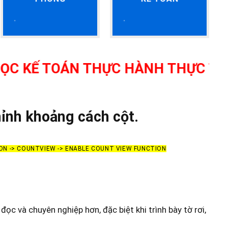
OÁN THỰC HÀNH THỰC TẾ TẠI THA
hỉnh khoảng cách cột.
ON -> COUNTVIEW -> ENABLE COUNT VIEW FUNCTION
ọc và chuyên nghiệp hơn, đặc biệt khi trình bày tờ rơi,