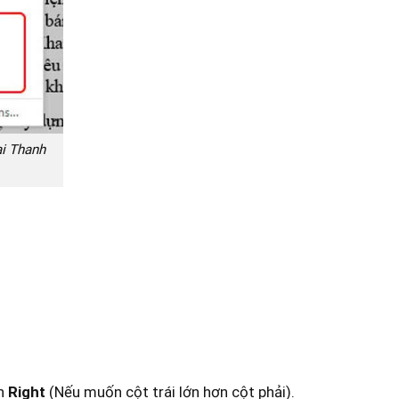
ại Thanh
ọn
Right
(Nếu muốn cột trái lớn hơn cột phải).