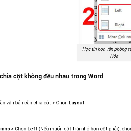
Học tin học văn phòng t
Hóa
chia cột không đều nhau trong Word
ần văn bản cần chia cột > Chọn
Layout
.
umns
> Chọn
Left
(Nếu muốn cột trái nhỏ hơn cột phải), ch