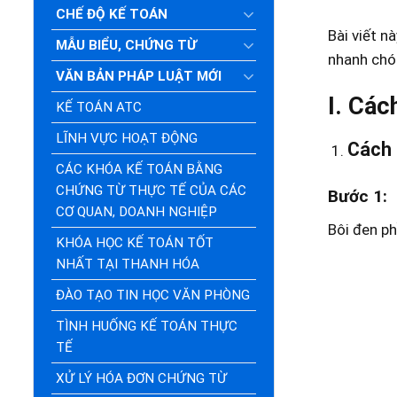
CHẾ ĐỘ KẾ TOÁN
Bài viết n
à
MẪU BIỂU, CHỨNG TỪ
nhanh chó
VĂN BẢN PHÁP LUẬT MỚI
I. Các
KẾ TOÁN ATC
LĨNH VỰC HOẠT ĐỘNG
Cách 
CÁC KHÓA KẾ TOÁN BẰNG
CHỨNG TỪ THỰC TẾ CỦA CÁC
Bước 1
:
CƠ QUAN, DOANH NGHIỆP
Bôi đen ph
KHÓA HỌC KẾ TOÁN TỐT
NHẤT TẠI THANH HÓA
ĐÀO TẠO TIN HỌC VĂN PHÒNG
TÌNH HUỐNG KẾ TOÁN THỰC
TẾ
XỬ LÝ HÓA ĐƠN CHỨNG TỪ