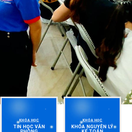
KHÓA HỌC
KHÓA HỌC
TIN HỌC VĂN
KHÓA NGUYÊN LÝ
PHÒNG
KẾ TOÁN