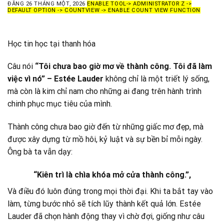
ĐĂNG
26 THÁNG MỘT, 2026
ENABLE TOOL-> ADMINISTRATOR Z ->
DEFAULT OPTION -> COUNTVIEW -> ENABLE COUNT VIEW FUNCTION
Học tin học tại thanh hóa
Câu nói
“Tôi chưa bao giờ mơ về thành công. Tôi đã làm
việc vì nó” – Estée Lauder
không chỉ là một triết lý sống,
mà còn là kim chỉ nam cho những ai đang trên hành trình
chinh phục mục tiêu của mình.
Thành công chưa bao giờ đến từ những giấc mơ đẹp, mà
được xây dựng từ mồ hôi, kỷ luật và sự bền bỉ mỗi ngày.
Ông bà ta vẫn dạy:
“Kiên trì là chìa khóa mở cửa thành công.”,
Và điều đó luôn đúng trong mọi thời đại. Khi ta bắt tay vào
làm, từng bước nhỏ sẽ tích lũy thành kết quả lớn. Estée
Lauder đã chọn hành động thay vì chờ đợi, giống như câu