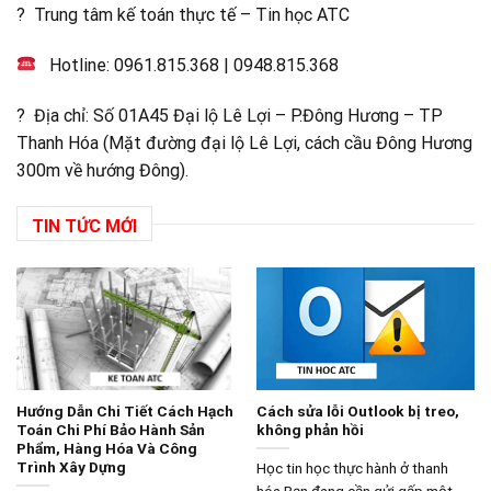
? Trung tâm kế toán thực tế – Tin học ATC
Hotline:
0961.815.368
|
0948.815.368
? Địa chỉ: Số 01A45 Đại lộ Lê Lợi – P.Đông Hương – TP
Thanh Hóa (Mặt đường đại lộ Lê Lợi, cách cầu Đông Hương
300m về hướng Đông).
TIN TỨC MỚI
Hướng Dẫn Chi Tiết Cách Hạch
Cách sửa lỗi Outlook bị treo,
Toán Chi Phí Bảo Hành Sản
không phản hồi
Phẩm, Hàng Hóa Và Công
Trình Xây Dựng
Học tin học thực hành ở thanh
hóa Bạn đang cần gửi gấp một