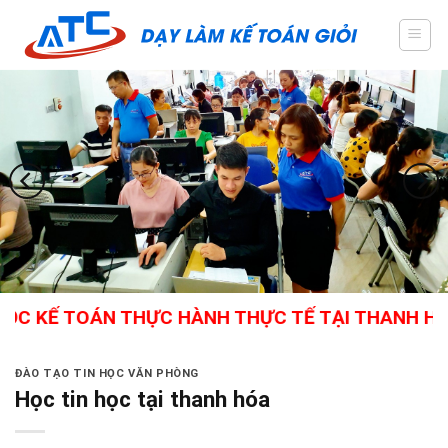
Skip
to
content
Ế TOÁN THỰC HÀNH THỰC TẾ TẠI THANH HÓA - GI
ĐÀO TẠO TIN HỌC VĂN PHÒNG
Học tin học tại thanh hóa