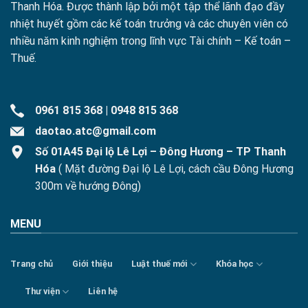
Thanh Hóa. Được thành lập bởi một tập thể lãnh đạo đầy
nhiệt huyết gồm các kế toán trưởng và các chuyên viên có
nhiều năm kinh nghiệm trong lĩnh vực Tài chính – Kế toán –
Thuế.
0961 815 368
|
0948 815 368
daotao.atc@gmail.com
Số 01A45 Đại lộ Lê Lợi – Đông Hương – TP Thanh
Hóa
( Mặt đường Đại lộ Lê Lợi, cách cầu Đông Hương
300m về hướng Đông)
MENU
Trang chủ
Giới thiệu
Luật thuế mới
Khóa học
Thư viện
Liên hệ