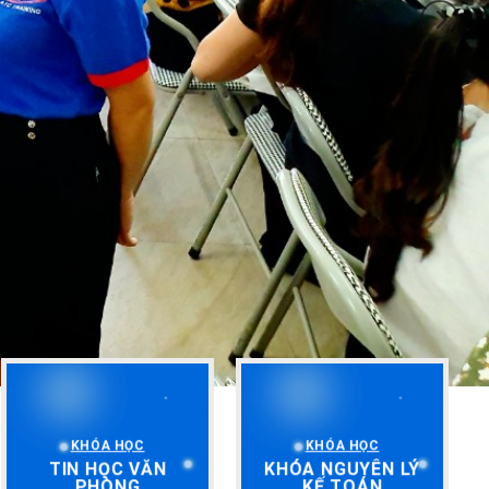
KHÓA HỌC
KHÓA HỌC
TIN HỌC VĂN
KHÓA NGUYÊN LÝ
PHÒNG
KẾ TOÁN