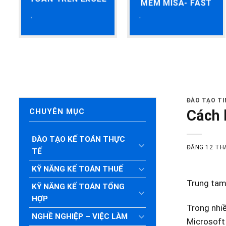
MỀM MISA- FAST
ĐÀO TẠO T
Cách 
CHUYÊN MỤC
ĐÀO TẠO KẾ TOÁN THỰC
ĐĂNG
12 TH
TẾ
KỸ NĂNG KẾ TOÁN THUẾ
Trung tam 
KỸ NĂNG KẾ TOÁN TỔNG
HỢP
Trong nhiề
NGHỀ NGHIỆP – VIỆC LÀM
Microsoft 