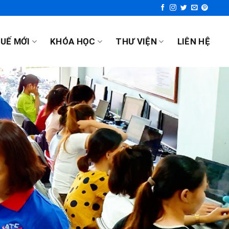
UẾ MỚI
KHÓA HỌC
THƯ VIỆN
LIÊN HỆ