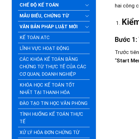
CHẾ ĐỘ KẾ TOÁN
hai công c
MẪU BIỂU, CHỨNG TỪ
Kiểm
VĂN BẢN PHÁP LUẬT MỚI
KẾ TOÁN ATC
Bước 1:
LĨNH VỰC HOẠT ĐỘNG
Trước tiên
CÁC KHÓA KẾ TOÁN BẰNG
“
Start Me
CHỨNG TỪ THỰC TẾ CỦA CÁC
CƠ QUAN, DOANH NGHIỆP
KHÓA HỌC KẾ TOÁN TỐT
NHẤT TẠI THANH HÓA
ĐÀO TẠO TIN HỌC VĂN PHÒNG
TÌNH HUỐNG KẾ TOÁN THỰC
TẾ
XỬ LÝ HÓA ĐƠN CHỨNG TỪ