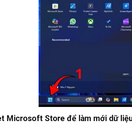
t Microsoft Store để làm mới dữ liệ