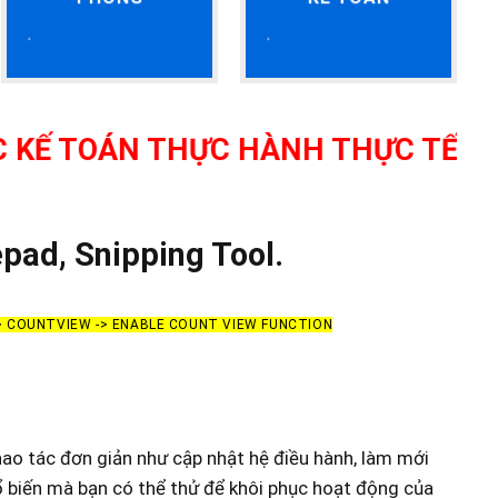
N THỰC HÀNH THỰC TẾ TẠI THANH 
pad, Snipping Tool.
-> COUNTVIEW -> ENABLE COUNT VIEW FUNCTION
hao tác đơn giản như cập nhật hệ điều hành, làm mới
ổ biến mà bạn có thể thử để khôi phục hoạt động của