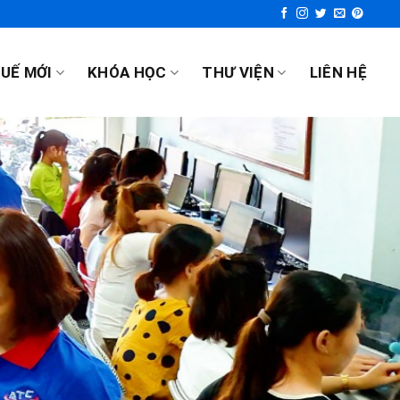
UẾ MỚI
KHÓA HỌC
THƯ VIỆN
LIÊN HỆ