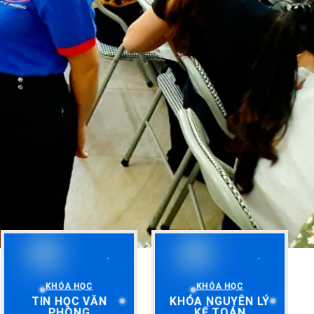
KHÓA HỌC
KHÓA HỌC
TIN HỌC VĂN
KHÓA NGUYÊN LÝ
PHÒNG
KẾ TOÁN