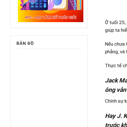
Ở tuổi 25,
giúp ta hi
BẢN ĐỒ
Nếu chưa 
phẳng, và 
Thực tế ch
Jack Ma 
ông vẫn
Chính sự k
Hay J. K
trước kh