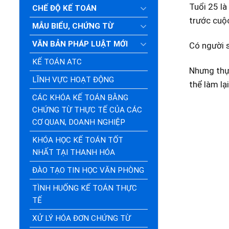
Tuổi 25 là
CHẾ ĐỘ KẾ TOÁN
trước cuộc
MẪU BIỂU, CHỨNG TỪ
VĂN BẢN PHÁP LUẬT MỚI
Có người s
KẾ TOÁN ATC
Nhưng thực
LĨNH VỰC HOẠT ĐỘNG
thể làm lại
CÁC KHÓA KẾ TOÁN BẰNG
CHỨNG TỪ THỰC TẾ CỦA CÁC
CƠ QUAN, DOANH NGHIỆP
KHÓA HỌC KẾ TOÁN TỐT
NHẤT TẠI THANH HÓA
ĐÀO TẠO TIN HỌC VĂN PHÒNG
TÌNH HUỐNG KẾ TOÁN THỰC
TẾ
XỬ LÝ HÓA ĐƠN CHỨNG TỪ