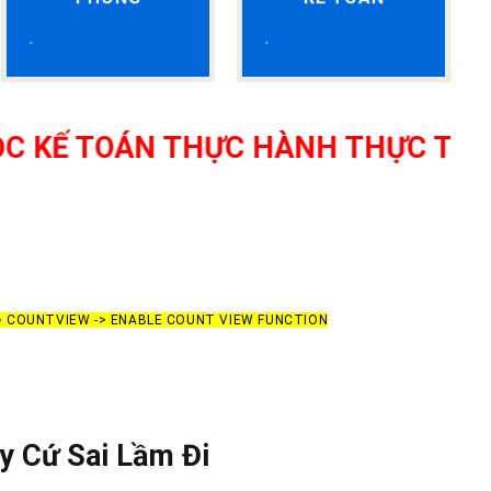
 THỰC HÀNH THỰC TẾ TẠI THANH 
-> COUNTVIEW -> ENABLE COUNT VIEW FUNCTION
y Cứ Sai Lầm Đi