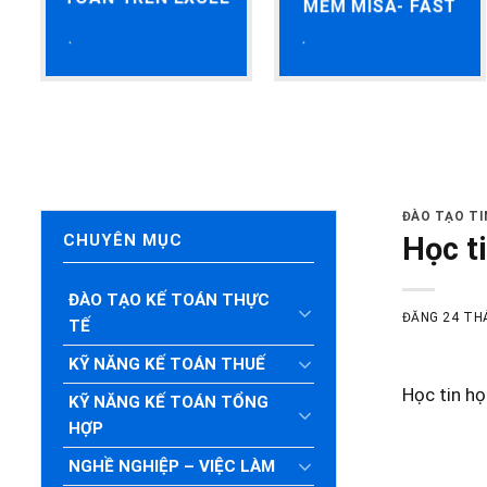
MỀM MISA- FAST
ĐÀO TẠO T
Học t
CHUYÊN MỤC
ĐÀO TẠO KẾ TOÁN THỰC
ĐĂNG
24 TH
TẾ
KỸ NĂNG KẾ TOÁN THUẾ
Học tin họ
KỸ NĂNG KẾ TOÁN TỔNG
HỢP
NGHỀ NGHIỆP – VIỆC LÀM