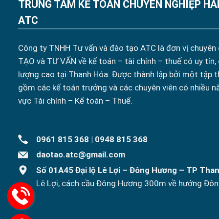
TRUNG TÂM KẾ TOÁN CHUYÊN NGHIỆP HÀ
ATC
Công ty TNHH Tư vấn và đào tạo ATC là đơn vị chuyên
TẠO và TƯ VẤN về kế toán – tài chính – thuế có uy tín,
lượng cao tại Thanh Hóa. Được thành lập bởi một tập t
gồm các kế toán trưởng và các chuyên viên có nhiều n
vực Tài chính – Kế toán – Thuế.
0961 815 368
|
0948 815 368
daotao.atc@gmail.com
Số 01A45 Đại lộ Lê Lợi – Đông Hương – TP Tha
Lê Lợi, cách cầu Đông Hương 300m về hướng Đôn