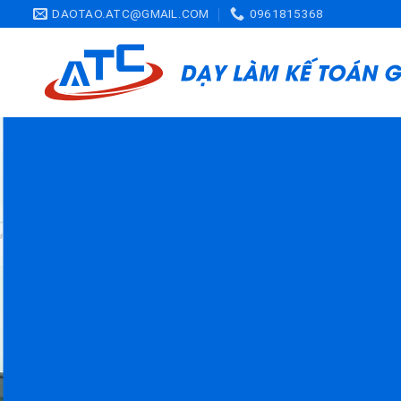
Skip
DAOTAO.ATC@GMAIL.COM
0961815368
to
content