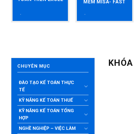
MỀM MISA- FAST
KHÓA
CHUYÊN MỤC
ĐÀO TẠO KẾ TOÁN THỰC
TẾ
KỸ NĂNG KẾ TOÁN THUẾ
KỸ NĂNG KẾ TOÁN TỔNG
HỢP
NGHỀ NGHIỆP – VIỆC LÀM