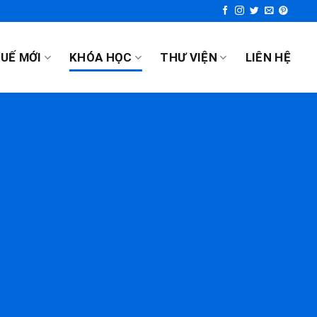
UẾ MỚI
KHÓA HỌC
THƯ VIỆN
LIÊN HỆ