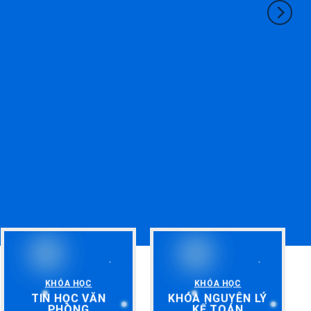
KHÓA HỌC
KHÓA HỌC
TIN HỌC VĂN
KHÓA NGUYÊN LÝ
PHÒNG
KẾ TOÁN