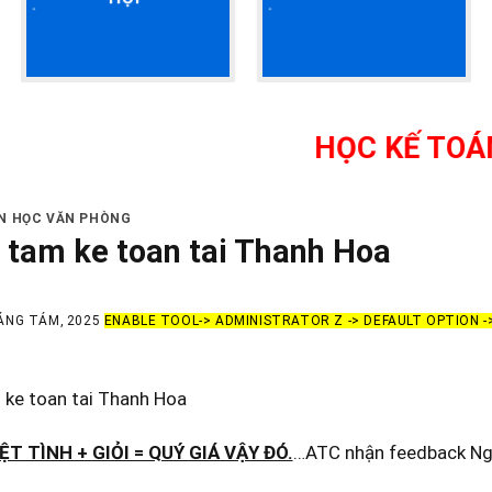
HỌC KẾ TOÁN THỰC H
IN HỌC VĂN PHÒNG
 tam ke toan tai Thanh Hoa
ÁNG TÁM, 2025
ENABLE TOOL-> ADMINISTRATOR Z -> DEFAULT OPTION 
 ke toan tai Thanh Hoa
T TÌNH + GIỎI = QUÝ GIÁ VẬY ĐÓ.
…ATC nhận feedback Ngọ