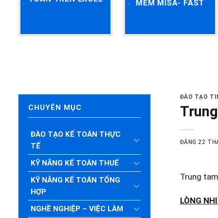
MỀM MISA- FAST
ĐÀO TẠO T
Trung
CHUYÊN MỤC
ĐÀO TẠO KẾ TOÁN THỰC
ĐĂNG
22 TH
TẾ
KỸ NĂNG KẾ TOÁN THUẾ
Trung tam
KỸ NĂNG KẾ TOÁN TỔNG
HỢP
LÒNG NHIỆ
NGHỀ NGHIỆP – VIỆC LÀM