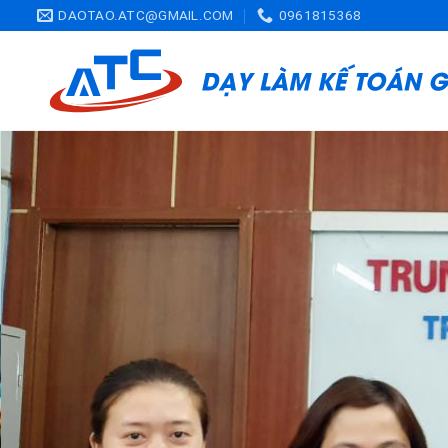
Skip
DAOTAO.ATC@GMAIL.COM
0961815368
to
content