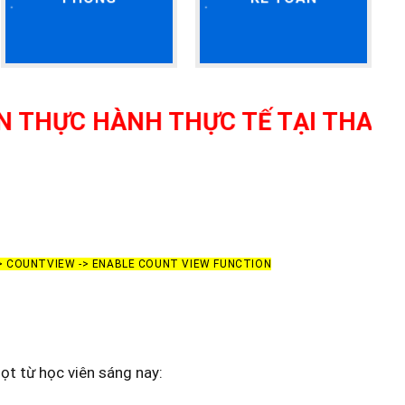
ÀNH THỰC TẾ TẠI THANH HÓA - G
-> COUNTVIEW -> ENABLE COUNT VIEW FUNCTION
t từ học viên sáng nay: