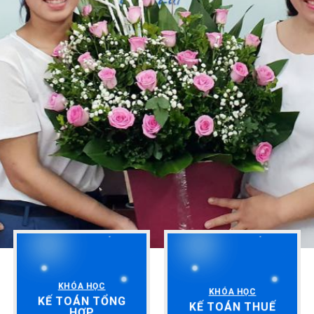
KHÓA HỌC
KHÓA HỌC
KẾ TOÁN TỔNG
KẾ TOÁN THUẾ
HỢP