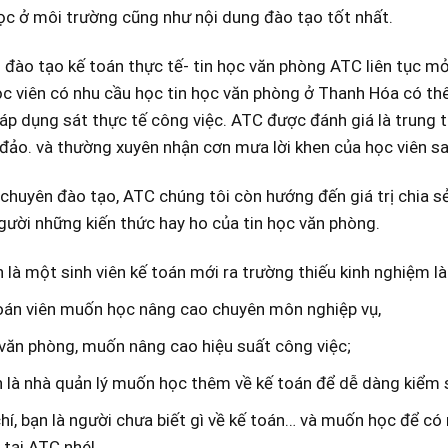
c ở môi trường cũng như nội dung đào tạo tốt nhất.
đào tạo kế toán thực tế- tin học văn phòng ATC liên tục mở
c viên có nhu cầu học tin học văn phòng ở Thanh Hóa có thê
áp dụng sát thực tế công việc. ATC được đánh giá là trung 
đảo. và thường xuyên nhận cơn mưa lời khen của học viên s
chuyên đào tạo, ATC chúng tôi còn hướng đến giá trị chia s
ười những kiến thức hay ho của tin học văn phòng.
 là một sinh viên kế toán mới ra trường thiếu kinh nghiệm l
oán viên muốn học nâng cao chuyên môn nghiệp vụ,
văn phòng, muốn nâng cao hiệu suất công việc;
 là nhà quản lý muốn học thêm về kế toán để dễ dàng kiểm s
í, bạn là người chưa biết gì về kế toán… và muốn học để có
 tại ATC nhé!