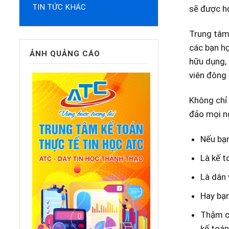
TIN TỨC KHÁC
sẽ được họ
Trung tâm 
các bạn họ
ẢNH QUẢNG CÁO
hữu dụng, 
viên đông 
Không chỉ 
đảo mọi ng
Nếu bạn
Là kế t
Là dân 
Hay bạn
Thậm ch
kế toán