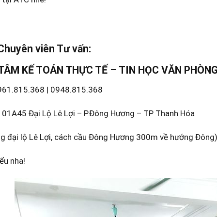
 Chuyên viên Tư vấn:
TÂM KẾ TOÁN THỰC TẾ – TIN HỌC VĂN PHÒN
0961.815.368 | 0948.815.368
Số 01A45 Đại Lộ Lê Lợi – P.Đông Hương – TP Thanh Hóa
g đại lộ Lê Lợi, cách cầu Đông Hương 300m về hướng Đông)
ểu nha!