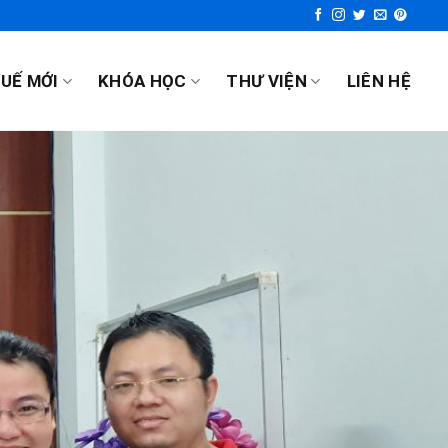
UẾ MỚI
KHÓA HỌC
THƯ VIỆN
LIÊN HỆ