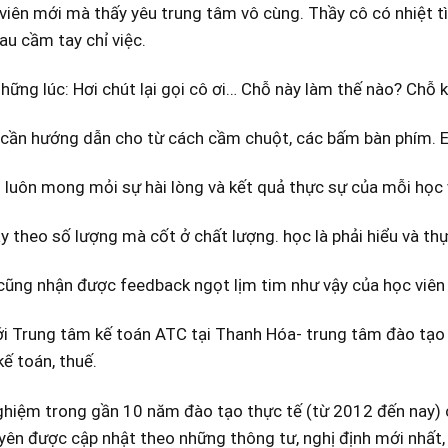
viên mới mà thấy yêu trung tâm vô cùng. Thầy cô có nhiệt 
au cầm tay chỉ việc.
hững lúc: Hơi chút lại gọi cô ơi… Chỗ này làm thế nào? Chỗ 
 cần hướng dẫn cho từ cách cầm chuột, các bấm bàn phím. E
luôn mong mỏi sự hài lòng và kết quả thực sự của mỗi học 
 theo số lượng mà cốt ở chất lượng. học là phải hiểu và th
ũng nhận được feedback ngọt lịm tim như vậy của học viên 
i Trung tâm kế toán ATC tại Thanh Hóa- trung tâm đào tạo k
kế toán, thuế.
ghiệm trong gần 10 năm đào tạo thực tế (từ 2012 đến nay) 
ên được cập nhật theo những thông tư, nghị định mới nhất, 