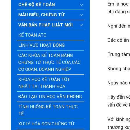
Em là học 
CHẾ ĐỘ KẾ TOÁN
chị đằng s
MẪU BIỂU, CHỨNG TỪ
VĂN BẢN PHÁP LUẬT MỚI
Nghĩ đến n
KẾ TOÁN ATC
Các cô ân
LĨNH VỰC HOẠT ĐỘNG
Trung tâm 
CÁC KHÓA KẾ TOÁN BẰNG
CHỨNG TỪ THỰC TẾ CỦA CÁC
Không chạy
CƠ QUAN, DOANH NGHIỆP
KHÓA HỌC KẾ TOÁN TỐT
Ngày nào c
NHẤT TẠI THANH HÓA
ĐÀO TẠO TIN HỌC VĂN PHÒNG
Hãy đến vớ
vấn đề về 
TÌNH HUỐNG KẾ TOÁN THỰC
TẾ
Với kinh n
XỬ LÝ HÓA ĐƠN CHỨNG TỪ
thường xuy