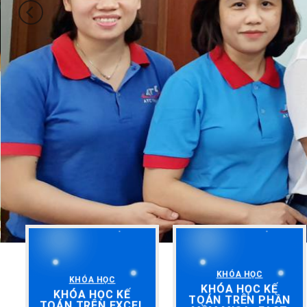
KHÓA HỌC
KHÓA HỌC
KHÓA HỌC KẾ
KHÓA HỌC KẾ
TOÁN TRÊN PHẦN
TOÁN TRÊN EXCEL