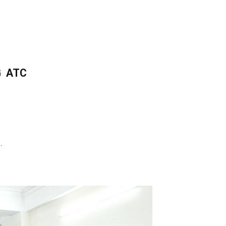
G ATC
.