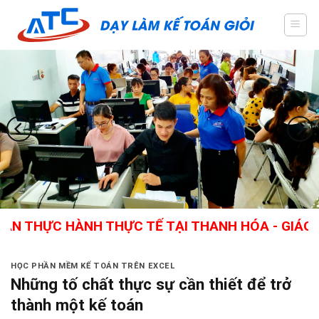
Skip
to
content
HỰC HÀNH THỰC TẾ TẠI THANH HÓA - GIÁO VIÊN 
HỌC PHẦN MỀM KẾ TOÁN TRÊN EXCEL
Những tố chất thực sự cần thiết để trở
thành một kế toán