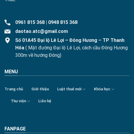
0961 815 368
|
0948 815 368
daotao.atc@gmail.com
Số 01A45 Đại lộ Lê Lợi – Đông Hương – TP Thanh
Hóa
( Mặt đường Đại lộ Lê Lợi, cách cầu Đông Hương
300m về hướng Đông)
MENU
Trang chủ
Giới thiệu
Luật thuế mới
Khóa học
Thư viện
Liên hệ
FANPAGE