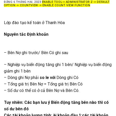
ĐĂNG
6 THÁNG HAI, 2023
ENABLE TOOL-> ADMINISTRATOR Z -> DEFAULT
OPTION -> COUNTVIEW -> ENABLE COUNT VIEW FUNCTION
Lớp đào tạo kế toán ở Thanh Hóa
Nguyên tắc Định khoản
– Bên Nợ ghi trước/ Bên Có ghi sau
– Nghiệp vụ biến động tăng ghi 1 bên/ Nghiệp vụ biến động
giảm ghi 1 bên
– Dòng ghi Nợ phải
so le với
Dòng ghi Có
– Tổng giá trị Bên Nợ = Tổng giá trị Bên Có
– Số dư có thể có ở cả Bên Nợ và Bên Có.
Tuy nhiên: Các bạn lưu ý Biến động tăng bên nào thì có
số dư bên đó
Các tài khoản lương tính: ài khoản đầu 1:các tài khoản