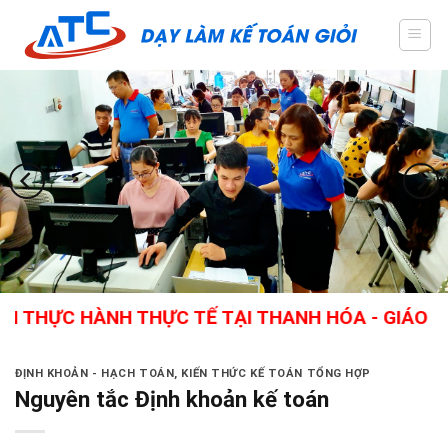
Skip
to
content
ỰC HÀNH THỰC TẾ TẠI THANH HÓA - GIÁO VIÊN G
ĐỊNH KHOẢN - HẠCH TOÁN
,
KIẾN THỨC KẾ TOÁN TỔNG HỢP
Nguyên tắc Định khoản kế toán