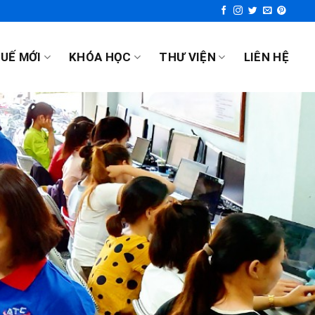
UẾ MỚI
KHÓA HỌC
THƯ VIỆN
LIÊN HỆ