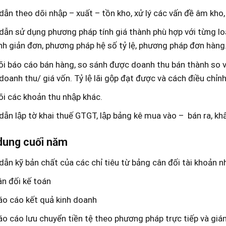
ẫn theo dõi nhập – xuất – tồn kho, xử lý các vấn đề âm kho,
ẫn sử dụng phương pháp tính giá thành phù hợp với từng lo
nh giản đơn, phương pháp hệ số tỷ lệ, phương pháp đơn hàng
i báo cáo bán hàng, so sánh được doanh thu bán thành so với 
oanh thu/ giá vốn. Tỷ lệ lãi gộp đạt được và cách điều chỉnh
i các khoản thu nhập khác.
ẫn lập tờ khai thuế GTGT, lập bảng kê mua vào – bán ra, kh
 dung cuối năm
ẫn kỹ bản chất của các chỉ tiêu từ bảng cân đối tài khoản 
ân đối kế toán
áo cáo kết quả kinh doanh
o cáo lưu chuyển tiền tệ theo phương pháp trực tiếp và gián 