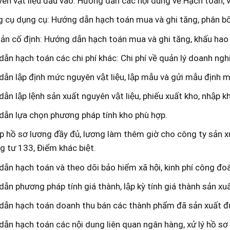
ên vật liệu đầu vào: Hướng dẫn các nội dung về Hạch toán, và
 cụ dụng cụ: Hướng dẫn hạch toán mua và ghi tăng, phân bô
sản cố định: Hướng dẫn hạch toán mua và ghi tăng, khấu hao tà
ẫn hạch toán các chi phí khác: Chi phí về quản lý doanh nghiệ
ẫn lập định mức nguyên vật liệu, lập mẫu và gửi mẫu định m
ẫn lập lệnh sản xuất nguyên vật liệu, phiếu xuất kho, nhập 
ẫn lựa chọn phương pháp tính kho phù hợp.
ập hồ sơ lương đầy đủ, lương làm thêm giờ cho công ty sản
g tư 133, Điểm khác biệt.
ẫn hạch toán và theo dõi bảo hiểm xã hội, kinh phí công đoa
̃n phương pháp tính giá thành, lập kỳ tính giá thành sản xuất
ẫn hạch toán doanh thu bán các thành phẩm đã sản xuất đ
ẫn hạch toán các nội dung liên quan ngân hàng, xử lý hồ sơ l