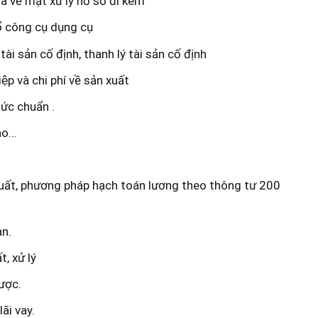
 về mặt xử lý hồ sơ đi kèm
̉ công cụ dụng cụ
i sản cố định, thanh lý tài sản cố định
p và chi phí về sản xuất
ức chuẩn .
kho…
 xuất, phương pháp hạch toán lương theo thông tư 200
̀n.
, xử lý
ược.
ãi vay.