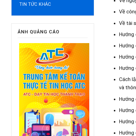
Về nguy
TIN TỨC KHÁC
Về công
Về tài 
ẢNH QUẢNG CÁO
Hướng d
Hướng d
Hướng d
Hướng d
Cách l
và thôn
Hướng d
Hướng dâ
Hướng d
Hướng d