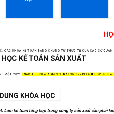
HỌC KẾ TO
TC
,
CÁC KHÓA KẾ TOÁN BẰNG CHỨNG TỪ THỰC TẾ CỦA CÁC CƠ QUAN,
 HỌC KẾ TOÁN SẢN XUẤT
NG MỘT, 2021
ENABLE TOOL-> ADMINISTRATOR Z -> DEFAULT OPTION -
 DUNG KHÓA HỌC
: Làm kế toán tổng hợp trong công ty sản xuất cần phải là