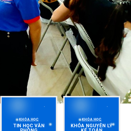
KHÓA HỌC
KHÓA HỌC
TIN HỌC VĂN
KHÓA NGUYÊN LÝ
PHÒNG
KẾ TOÁN