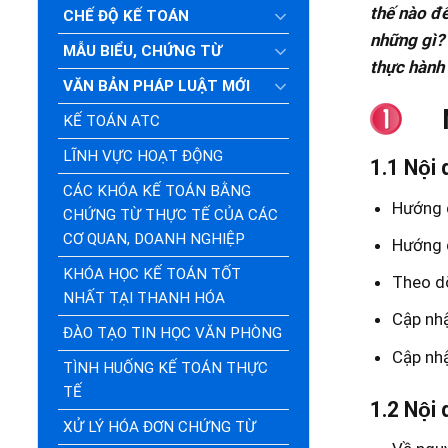
thế nào đ
CHẾ ĐỘ KẾ TOÁN
những gì? 
MẪU BIỂU, CHỨNG TỪ
thực hành
VĂN BẢN PHÁP LUẬT MỚI
KẾ TOÁN ATC
LĨNH VỰC HOẠT ĐỘNG
1.1 Nội
CÁC KHÓA KẾ TOÁN BẰNG
Hướng d
CHỨNG TỪ THỰC TẾ CỦA CÁC
CƠ QUAN, DOANH NGHIỆP
Hướng d
KHÓA HỌC KẾ TOÁN TỐT
Theo dõ
NHẤT TẠI THANH HÓA
Cập nhậ
ĐÀO TẠO TIN HỌC VĂN PHÒNG
Cập nhậ
TÌNH HUỐNG KẾ TOÁN THỰC
TẾ
1.2 Nội
XỬ LÝ HÓA ĐƠN CHỨNG TỪ