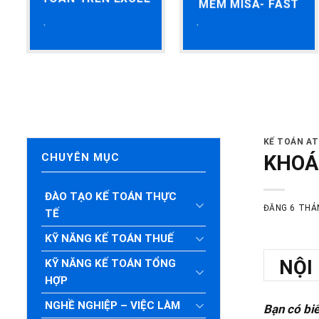
MỀM MISA- FAST
KẾ TOÁN A
KHOÁ
CHUYÊN MỤC
ĐÀO TẠO KẾ TOÁN THỰC
ĐĂNG
6 THÁ
TẾ
KỸ NĂNG KẾ TOÁN THUẾ
NỘI
KỸ NĂNG KẾ TOÁN TỔNG
HỢP
NGHỀ NGHIỆP – VIỆC LÀM
Bạn có biết