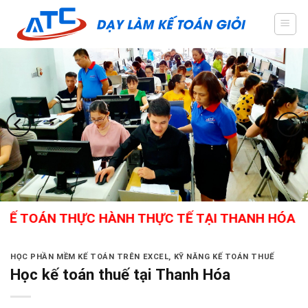
Skip
to
content
OÁN THỰC HÀNH THỰC TẾ TẠI THANH HÓA - GIÁO 
HỌC PHẦN MỀM KẾ TOÁN TRÊN EXCEL
,
KỸ NĂNG KẾ TOÁN THUẾ
Học kế toán thuế tại Thanh Hóa