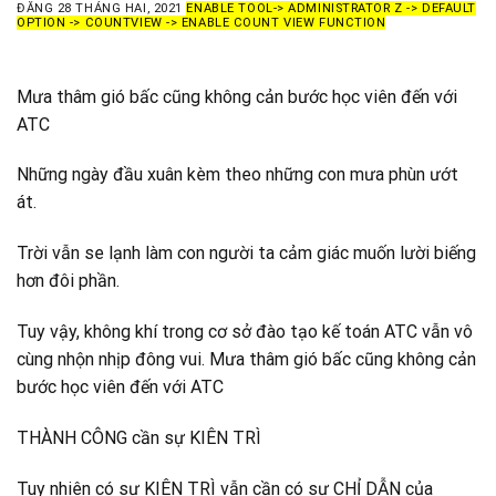
ĐĂNG
28 THÁNG HAI, 2021
ENABLE TOOL-> ADMINISTRATOR Z -> DEFAULT
OPTION -> COUNTVIEW -> ENABLE COUNT VIEW FUNCTION
Mưa thâm gió bấc cũng không cản bước học viên đến với
ATC
Những ngày đầu xuân kèm theo những con mưa phùn ướt
át.
Trời vẫn se lạnh làm con người ta cảm giác muốn lười biếng
hơn đôi phần.
Tuy vậy, không khí trong cơ sở đào tạo kế toán ATC vẫn vô
cùng nhộn nhịp đông vui. Mưa thâm gió bấc cũng không cản
bước học viên đến với ATC
THÀNH CÔNG cần sự KIÊN TRÌ
Tuy nhiên có sự KIÊN TRÌ vẫn cần có sự CHỈ DẪN của