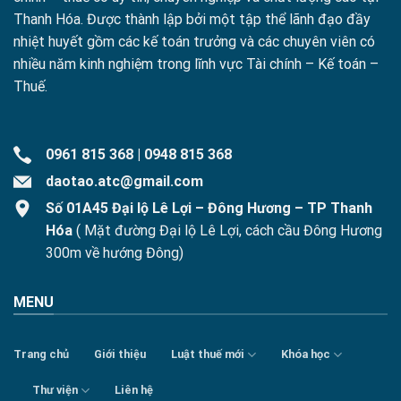
Thanh Hóa. Được thành lập bởi một tập thể lãnh đạo đầy
nhiệt huyết gồm các kế toán trưởng và các chuyên viên có
nhiều năm kinh nghiệm trong lĩnh vực Tài chính – Kế toán –
Thuế.
0961 815 368
|
0948 815 368
daotao.atc@gmail.com
Số 01A45 Đại lộ Lê Lợi – Đông Hương – TP Thanh
Hóa
( Mặt đường Đại lộ Lê Lợi, cách cầu Đông Hương
300m về hướng Đông)
MENU
Trang chủ
Giới thiệu
Luật thuế mới
Khóa học
Thư viện
Liên hệ