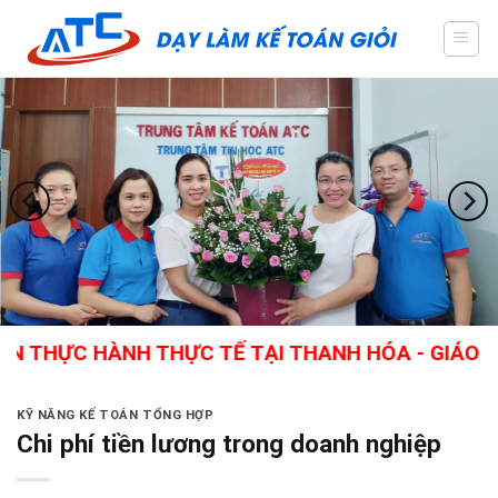
Skip
to
content
ỰC HÀNH THỰC TẾ TẠI THANH HÓA - GIÁO VIÊN 
KỸ NĂNG KẾ TOÁN TỔNG HỢP
Chi phí tiền lương trong doanh nghiệp