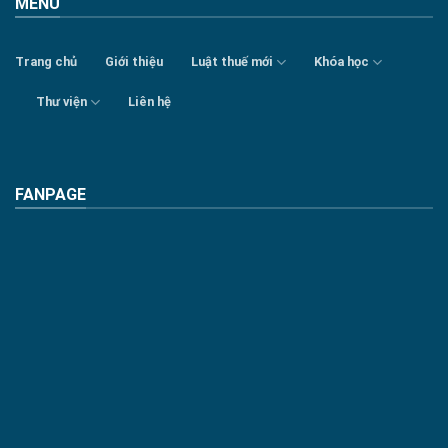
MENU
Trang chủ
Giới thiệu
Luật thuế mới
Khóa học
Thư viện
Liên hệ
FANPAGE