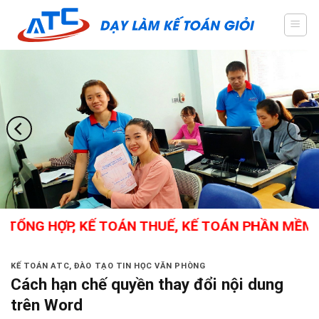
Skip
to
content
TỔNG HỢP, KẾ TOÁN THUẾ, KẾ TOÁN PHẦN MỀM, C
KẾ TOÁN ATC
,
ĐÀO TẠO TIN HỌC VĂN PHÒNG
Cách hạn chế quyền thay đổi nội dung
trên Word