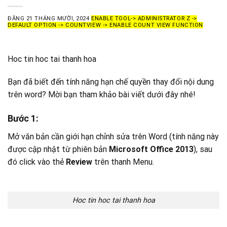
ĐĂNG
21 THÁNG MƯỜI, 2024
ENABLE TOOL-> ADMINISTRATOR Z ->
DEFAULT OPTION -> COUNTVIEW -> ENABLE COUNT VIEW FUNCTION
Hoc tin hoc tai thanh hoa
Bạn đã biết đến tính năng hạn chế quyền thay đổi nội dung
trên word? Mời bạn tham khảo bài viết dưới đây nhé!
Bước 1
:
Mở văn bản cần giới hạn chỉnh sửa trên Wo
rd (tính năng này
được cập nhật từ
phiên bản
Microsoft Office 2013
), sau
đó click vào thẻ
Review
trên thanh Menu.
Hoc tin hoc tai thanh hoa