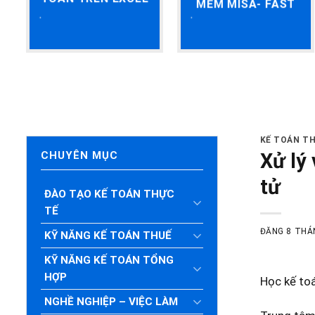
MỀM MISA- FAST
KẾ TOÁN TH
Xử lý
CHUYÊN MỤC
tử
ĐÀO TẠO KẾ TOÁN THỰC
TẾ
ĐĂNG
8 THÁ
KỸ NĂNG KẾ TOÁN THUẾ
KỸ NĂNG KẾ TOÁN TỔNG
HỢP
Học kế to
NGHỀ NGHIỆP – VIỆC LÀM