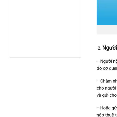
Người
– Người nộ
do cơ quan
– Chậm nhấ
cho người 
và gửi cho
– Hoặc gửi
nộp thuế t