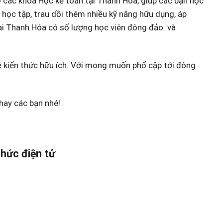
 các khóa Học kế toán tại Thanh Hóa, giúp các bạn học
 học tập, trau dồi thêm nhiều kỹ năng hữu dụng, áp
ại Thanh Hóa có số lượng học viên đông đảo. và
ẻ kiến thức hữu ích. Với mong muốn phổ cập tới đông
hay các bạn nhé!
thức điện tử