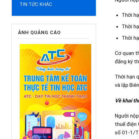
TIN TỨC KHÁC
Thời hạ
Thời hạ
ẢNH QUẢNG CÁO
Thời hạ
Cơ quan th
đăng ký t
Thời hạn q
và lập Biê
Về khai th
Người nộp 
thuế điện 
số 01-1/T