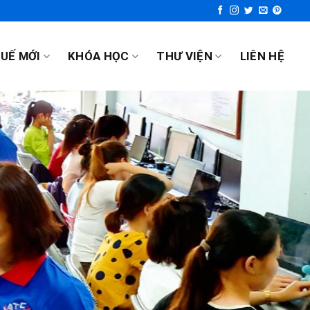
UẾ MỚI
KHÓA HỌC
THƯ VIỆN
LIÊN HỆ