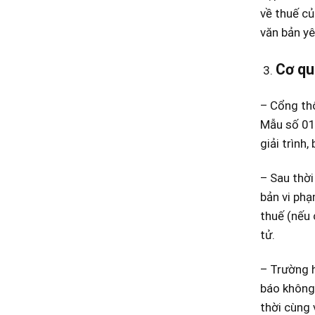
về thuế củ
văn bản yê
Cơ qu
– Cổng thô
Mẫu số 01
giải trình,
– Sau thời
bản vi phạ
thuế (nếu 
tử.
– Trường h
báo không 
thời cùng 