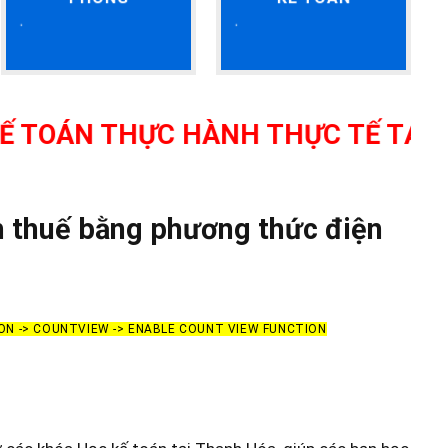
HỰC HÀNH THỰC TẾ TẠI THANH HÓ
ch thuế bằng phương thức điện
ON -> COUNTVIEW -> ENABLE COUNT VIEW FUNCTION