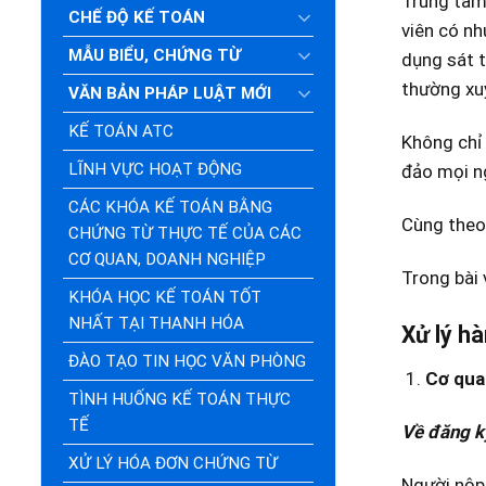
Trung tâm 
CHẾ ĐỘ KẾ TOÁN
viên có nh
MẪU BIỂU, CHỨNG TỪ
dụng sát t
thường xuy
VĂN BẢN PHÁP LUẬT MỚI
KẾ TOÁN ATC
Không chỉ 
LĨNH VỰC HOẠT ĐỘNG
đảo mọi ng
CÁC KHÓA KẾ TOÁN BẰNG
Cùng theo 
CHỨNG TỪ THỰC TẾ CỦA CÁC
CƠ QUAN, DOANH NGHIỆP
Trong bài 
KHÓA HỌC KẾ TOÁN TỐT
NHẤT TẠI THANH HÓA
Xử lý h
ĐÀO TẠO TIN HỌC VĂN PHÒNG
Cơ quan
TÌNH HUỐNG KẾ TOÁN THỰC
TẾ
Về đăng k
XỬ LÝ HÓA ĐƠN CHỨNG TỪ
Người nộp 