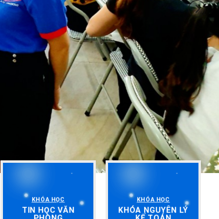
KHÓA HỌC
KHÓA HỌC
TIN HỌC VĂN
KHÓA NGUYÊN LÝ
PHÒNG
KẾ TOÁN