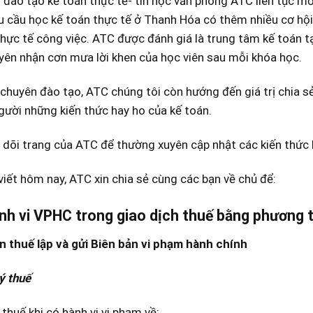
đào tạo kế toán thực tế- tin học văn phòng ATC liên tục mở
u cầu học kế toán thực tế ở Thanh Hóa có thêm nhiều cơ hội
hực tế công việc. ATC được đánh giá là trung tâm kế toán t
ên nhận cơn mưa lời khen của học viên sau mỗi khóa học.
chuyên đào tạo, ATC chúng tôi còn hướng đến giá trị chia s
ười những kiến thức hay ho của kế toán.
dõi trang của ATC để thường xuyên cập nhật các kiến thức 
viết hôm nay, ATC xin chia sẻ cùng các bạn về chủ để:
ành vi VPHC trong giao dịch thuế bằng phương 
 thuế lập và gửi Biên bản vi phạm hành chính
ý thuế
thuế khi có hành vi vi phạm về: