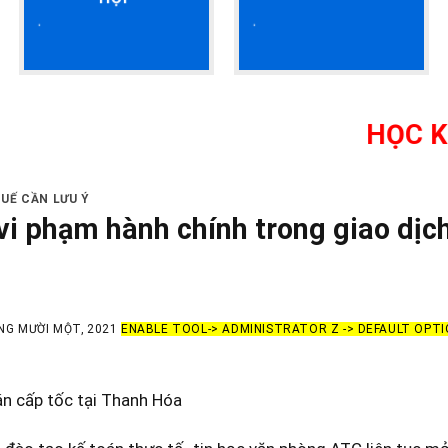
HỌC KẾ TOÁN T
UẾ CẦN LƯU Ý
 vi phạm hành chính trong giao dị
NG MƯỜI MỘT, 2021
ENABLE TOOL-> ADMINISTRATOR Z -> DEFAULT OPTI
án cấp tốc tại Thanh Hóa