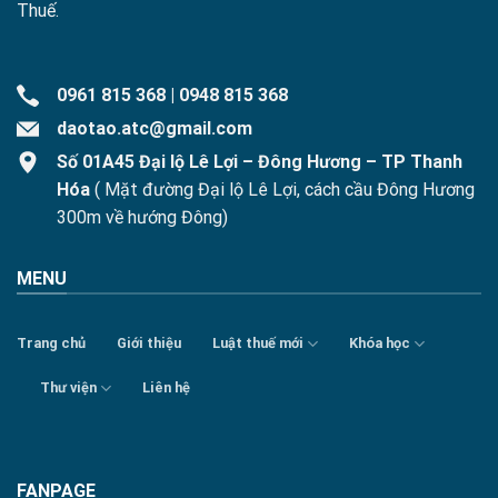
Thuế.
0961 815 368
|
0948 815 368
daotao.atc@gmail.com
Số 01A45 Đại lộ Lê Lợi – Đông Hương – TP Thanh
Hóa
( Mặt đường Đại lộ Lê Lợi, cách cầu Đông Hương
300m về hướng Đông)
MENU
Trang chủ
Giới thiệu
Luật thuế mới
Khóa học
Thư viện
Liên hệ
FANPAGE