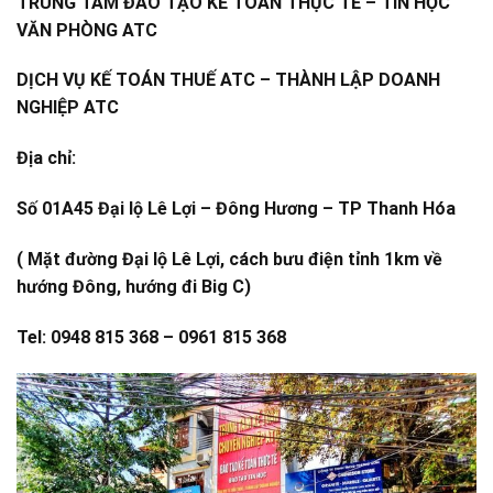
TRUNG TÂM ĐÀO TẠO KẾ TOÁN THỰC TẾ – TIN HỌC
VĂN PHÒNG ATC
DỊCH VỤ KẾ TOÁN THUẾ ATC – THÀNH LẬP DOANH
NGHIỆP ATC
Địa chỉ:
Số 01A45 Đại lộ Lê Lợi – Đông Hương – TP Thanh Hóa
( Mặt đường Đại lộ Lê Lợi, cách bưu điện tỉnh 1km về
hướng Đông, hướng đi Big C)
Tel: 0948 815 368 – 0961 815 368