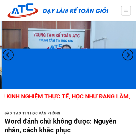
Skip
to
content
INH NGHIỆM THỰC TẾ, HỌC NHƯ ĐANG LÀM, KẾ TO
ĐÀO TẠO TIN HỌC VĂN PHÒNG
Word đánh chữ không được: Nguyên
nhân, cách khắc phục