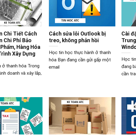
 Chi Tiết Cách
Cách sửa lỗi Outlook bị
Cài đ
 Chi Phí Bảo
treo, không phản hồi
Trung
 Phẩm, Hàng Hóa
Windo
Học tin học thực hành ở thanh
Trình Xây Dựng
Học ti
hóa Bạn đang cần gửi gấp một
n ở thanh hóa Trong
đang b
email
inh doanh và xây lắp,
cần tr