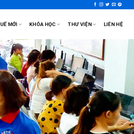
UẾ MỚI
KHÓA HỌC
THƯ VIỆN
LIÊN HỆ