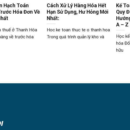
n Hạch Toán
Cách Xử Lý Hàng Hóa Hết
Kế To
Trước Hóa Đơn Về
Hạn Sử Dụng, Hư Hỏng Mới
Quy Đ
Nhất
Nhất:
Hướng
A – Z
n thuế ở Thanh Hóa
Hoc ke toan thuc te o thanh hoa
Học kế
hàng về trước hóa
Trong quá trình quản lý kho và
hóa Đố
hữu