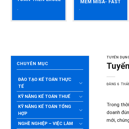
MỀM MISA- FAST
TUYỂN DỤN
Tuyển
CHUYÊN MỤC
ĐÀO TẠO KẾ TOÁN THỰC
ĐĂNG
6 THÁ
TẾ
KỸ NĂNG KẾ TOÁN THUẾ
Trong thời
KỸ NĂNG KẾ TOÁN TỔNG
doanh đúng
HỢP
mới, chún
NGHỀ NGHIỆP – VIỆC LÀM