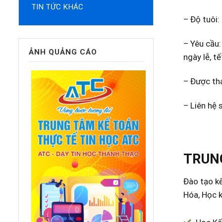
TIN TỨC KHÁC
– Độ tuôi:
– Yêu cầu:
ẢNH QUẢNG CÁO
ngày lễ, t
– Được tha
– Liên hệ
TRUNG
Đào tạo kế
Hóa, Học k