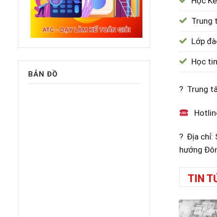
Học Kế
Trung 
Lớp đà
Học ti
BẢN ĐỒ
? Trung t
Hotlin
? Địa chỉ
hướng Đôn
TIN T