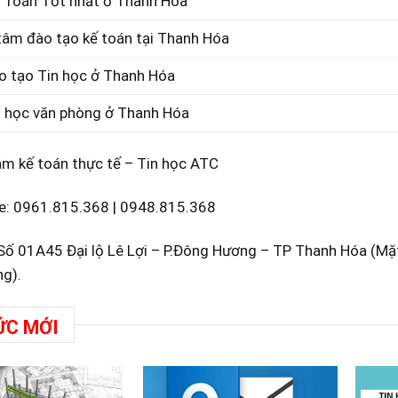
 Toán Tốt nhất ở Thanh Hóa
tâm đào tạo kế toán tại Thanh Hóa
o tạo Tin học ở Thanh Hóa
n học văn phòng ở Thanh Hóa
âm kế toán thực tế – Tin học ATC
e:
0961.815.368
|
0948.815.368
: Số 01A45 Đại lộ Lê Lợi – P.Đông Hương – TP Thanh Hóa (M
g).
ỨC MỚI