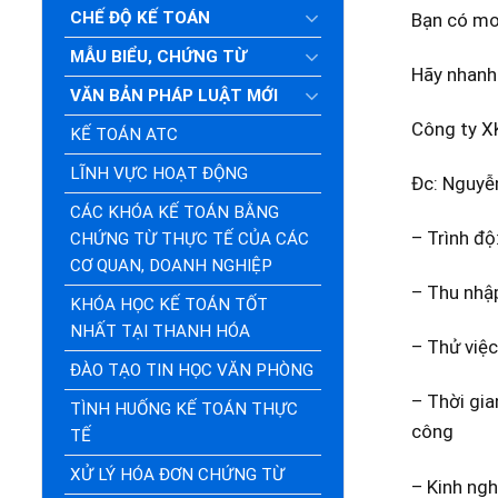
CHẾ ĐỘ KẾ TOÁN
Bạn có mo
MẪU BIỂU, CHỨNG TỪ
Hãy nhanh 
VĂN BẢN PHÁP LUẬT MỚI
Công ty X
KẾ TOÁN ATC
LĨNH VỰC HOẠT ĐỘNG
Đc: Nguyễ
CÁC KHÓA KẾ TOÁN BẰNG
– Trình độ
CHỨNG TỪ THỰC TẾ CỦA CÁC
CƠ QUAN, DOANH NGHIỆP
– Thu nhập
KHÓA HỌC KẾ TOÁN TỐT
NHẤT TẠI THANH HÓA
– Thử việc
ĐÀO TẠO TIN HỌC VĂN PHÒNG
– Thời gia
TÌNH HUỐNG KẾ TOÁN THỰC
công
TẾ
XỬ LÝ HÓA ĐƠN CHỨNG TỪ
– Kinh ngh