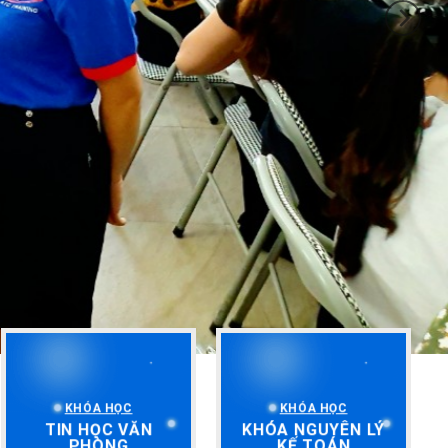
KHÓA HỌC
KHÓA HỌC
TIN HỌC VĂN
KHÓA NGUYÊN LÝ
PHÒNG
KẾ TOÁN