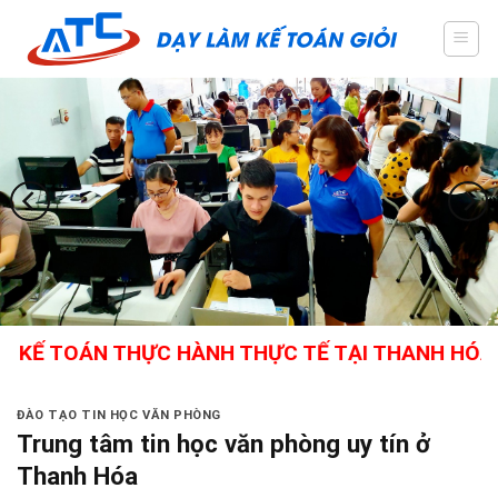
Skip
to
content
 TOÁN THỰC HÀNH THỰC TẾ TẠI THANH HÓA - GIÁ
ĐÀO TẠO TIN HỌC VĂN PHÒNG
Trung tâm tin học văn phòng uy tín ở
Thanh Hóa