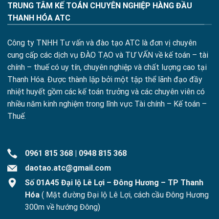
TRUNG TÂM KẾ TOÁN CHUYÊN NGHIỆP HÀNG ĐẦU
THANH HÓA ATC
Công ty TNHH Tư vấn và đào tạo ATC là đơn vị chuyên
cung cấp các dịch vụ ĐÀO TẠO và TƯ VẤN về kế toán – tài
chính – thuế có uy tín, chuyên nghiệp và chất lượng cao tại
Thanh Hóa. Được thành lập bởi một tập thể lãnh đạo đầy
nhiệt huyết gồm các kế toán trưởng và các chuyên viên có
nhiều năm kinh nghiệm trong lĩnh vực Tài chính – Kế toán –
Thuế.
0961 815 368
|
0948 815 368
daotao.atc@gmail.com
Số 01A45 Đại lộ Lê Lợi – Đông Hương – TP Thanh
Hóa
( Mặt đường Đại lộ Lê Lợi, cách cầu Đông Hương
300m về hướng Đông)