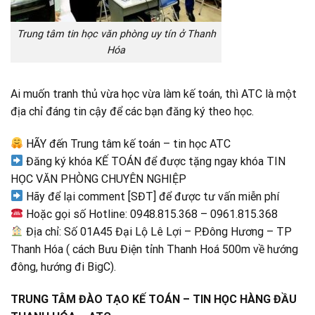
Trung tâm tin học văn phòng uy tín ở Thanh
Hóa
Ai muốn tranh thủ vừa học vừa làm kế toán, thì ATC là một
địa chỉ đáng tin cậy để các bạn đăng ký theo học.
HÃY đến Trung tâm kế toán – tin học ATC
Đăng ký khóa KẾ TOÁN để được tặng ngay khóa TIN
HỌC VĂN PHÒNG CHUYÊN NGHIỆP
Hãy để lại comment [SĐT] để được tư vấn miễn phí
Hoặc gọi số Hotline: 0948.815.368 – 0961.815.368
Địa chỉ: Số 01A45 Đại Lộ Lê Lợi – P.Đông Hương – TP
Thanh Hóa ( cách Bưu Điện tỉnh Thanh Hoá 500m về hướng
đông, hướng đi BigC).
TRUNG TÂM ĐÀO TẠO KẾ TOÁN – TIN HỌC HÀNG ĐẦU