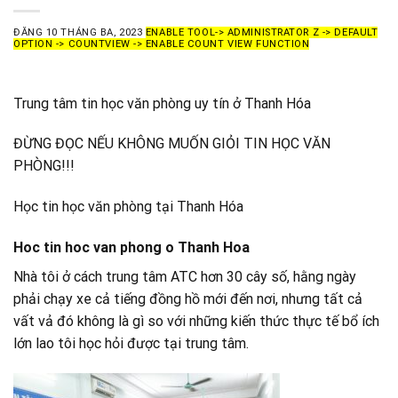
ĐĂNG
10 THÁNG BA, 2023
ENABLE TOOL-> ADMINISTRATOR Z -> DEFAULT
OPTION -> COUNTVIEW -> ENABLE COUNT VIEW FUNCTION
Trung tâm tin học văn phòng uy tín ở Thanh Hóa
ĐỪNG ĐỌC NẾU KHÔNG MUỐN GIỎI TIN HỌC VĂN
PHÒNG!!!
Học tin học văn phòng tại Thanh Hóa
Hoc tin hoc van phong o Thanh Hoa
Nhà tôi ở cách trung tâm ATC hơn 30 cây số, hằng ngày
phải chạy xe cả tiếng đồng hồ mới đến nơi, nhưng tất cả
vất vả đó không là gì so với những kiến thức thực tế bổ ích
lớn lao tôi học hỏi được tại trung tâm.