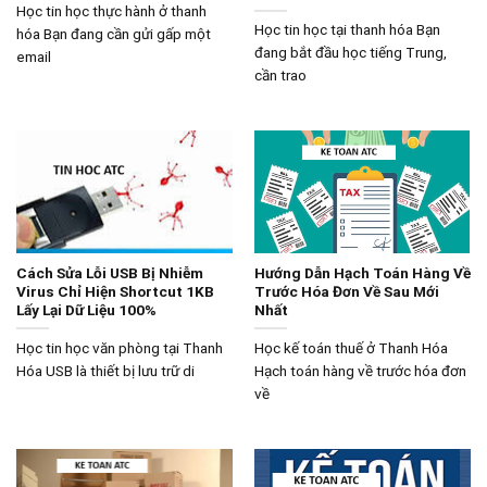
Học tin học thực hành ở thanh
Học tin học tại thanh hóa Bạn
hóa Bạn đang cần gửi gấp một
đang bắt đầu học tiếng Trung,
email
cần trao
Cách Sửa Lỗi USB Bị Nhiễm
Hướng Dẫn Hạch Toán Hàng Về
Virus Chỉ Hiện Shortcut 1KB
Trước Hóa Đơn Về Sau Mới
Lấy Lại Dữ Liệu 100%
Nhất
Học tin học văn phòng tại Thanh
Học kế toán thuế ở Thanh Hóa
Hóa USB là thiết bị lưu trữ di
Hạch toán hàng về trước hóa đơn
về