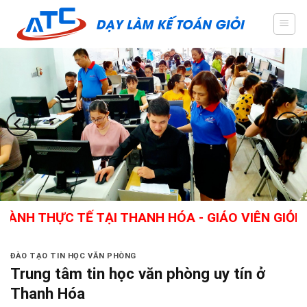
Skip
to
content
THỰC TẾ TẠI THANH HÓA - GIÁO VIÊN GIỎI, NHI
ĐÀO TẠO TIN HỌC VĂN PHÒNG
Trung tâm tin học văn phòng uy tín ở
Thanh Hóa