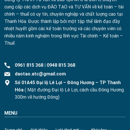
cung cấp các dịch vụ ĐÀO TẠO và TƯ VẤN về kế toán – tài
chính – thuế có uy tín, chuyên nghiệp và chất lượng cao tại
Thanh Hóa. Được thành lập bởi một tập thể lãnh đạo đầy
nhiệt huyết gồm các kế toán trưởng và các chuyên viên có
nhiều năm kinh nghiệm trong lĩnh vực Tài chính – Kế toán –
Thuế.
0961 815 368
|
0948 815 368
daotao.atc@gmail.com
Số 01A45 Đại lộ Lê Lợi – Đông Hương – TP Thanh
Hóa
( Mặt đường Đại lộ Lê Lợi, cách cầu Đông Hương
300m về hướng Đông)
MENU
Trang chủ
Giới thiệu
Luật thuế mới
Khóa học