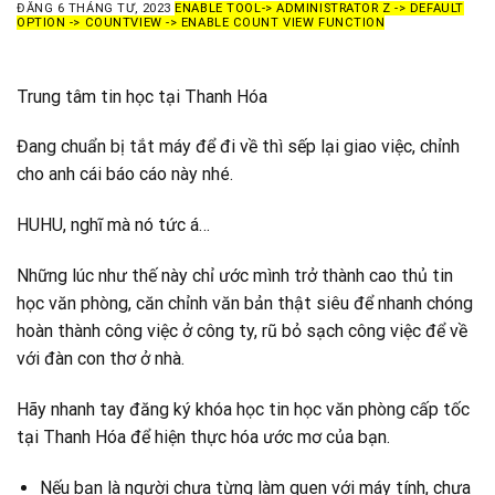
ĐĂNG
6 THÁNG TƯ, 2023
ENABLE TOOL-> ADMINISTRATOR Z -> DEFAULT
OPTION -> COUNTVIEW -> ENABLE COUNT VIEW FUNCTION
Trung tâm tin học tại Thanh Hóa
Đang chuẩn bị tắt máy để đi về thì sếp lại giao việc, chỉnh
cho anh cái báo cáo này nhé.
HUHU, nghĩ mà nó tức á…
Những lúc như thế này chỉ ước mình trở thành cao thủ tin
học văn phòng, căn chỉnh văn bản thật siêu để nhanh chóng
hoàn thành công việc ở công ty, rũ bỏ sạch công việc để về
với đàn con thơ ở nhà.
Hãy nhanh tay đăng ký khóa học tin học văn phòng cấp tốc
tại Thanh Hóa để hiện thực hóa ước mơ của bạn.
Nếu bạn là người chưa từng làm quen với máy tính, chưa