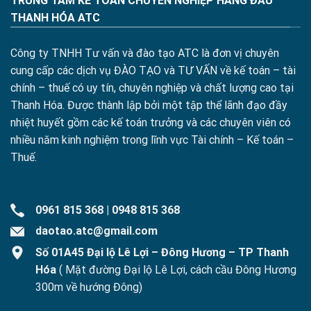
TRUNG TÂM KẾ TOÁN CHUYÊN NGHIỆP HÀNG ĐẦU
THANH HÓA ATC
Công ty TNHH Tư vấn và đào tạo ATC là đơn vị chuyên
cung cấp các dịch vụ ĐÀO TẠO và TƯ VẤN về kế toán – tài
chính – thuế có uy tín, chuyên nghiệp và chất lượng cao tại
Thanh Hóa. Được thành lập bởi một tập thể lãnh đạo đầy
nhiệt huyết gồm các kế toán trưởng và các chuyên viên có
nhiều năm kinh nghiệm trong lĩnh vực Tài chính – Kế toán –
Thuế.
0961 815 368
|
0948 815 368
daotao.atc@gmail.com
Số 01A45 Đại lộ Lê Lợi – Đông Hương – TP Thanh
Hóa
( Mặt đường Đại lộ Lê Lợi, cách cầu Đông Hương
300m về hướng Đông)