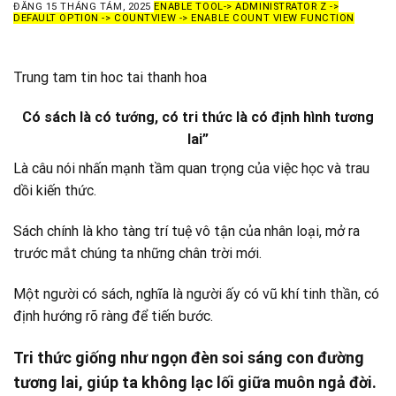
ĐĂNG
15 THÁNG TÁM, 2025
ENABLE TOOL-> ADMINISTRATOR Z ->
DEFAULT OPTION -> COUNTVIEW -> ENABLE COUNT VIEW FUNCTION
Trung tam tin hoc tai thanh hoa
Có sách là có tướng, có tri thức là có định hình tương
lai”
Là câu nói nhấn mạnh tầm quan trọng của việc học và trau
dồi kiến thức.
Sách chính là kho tàng trí tuệ vô tận của nhân loại, mở ra
trước mắt chúng ta những chân trời mới.
Một người có sách, nghĩa là người ấy có vũ
khí tinh thần, có
định hướng rõ ràng để tiến bước.
Tri thức giống như ngọn đèn soi sáng con đường
tương lai, giúp ta không lạc lối giữa muôn ngả đời.