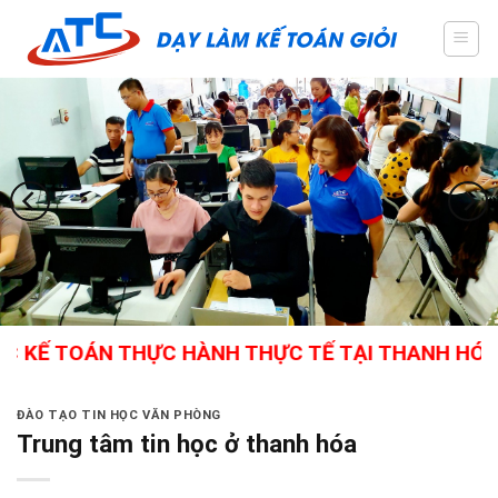
Skip
to
content
TOÁN THỰC HÀNH THỰC TẾ TẠI THANH HÓA - GIÁO
ĐÀO TẠO TIN HỌC VĂN PHÒNG
Trung tâm tin học ở thanh hóa