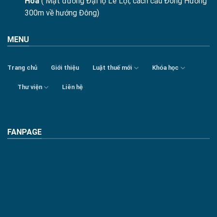
Hóa
( Mặt đường Đại lộ Lê Lợi, cách cầu Đông Hương
300m về hướng Đông)
MENU
Trang chủ
Giới thiệu
Luật thuế mới
Khóa học
Thư viện
Liên hệ
FANPAGE