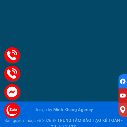
Design by
Minh Khang Agency
Bản quyền thuộc về 2026 ©
TRUNG TÂM ĐÀO TẠO KẾ TOÁN -