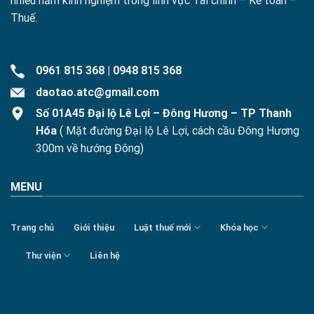
nhiều năm kinh nghiệm trong lĩnh vực Tài chính – Kế toán –
Thuế.
0961 815 368
|
0948 815 368
daotao.atc@gmail.com
Số 01A45 Đại lộ Lê Lợi – Đông Hương – TP Thanh
Hóa
( Mặt đường Đại lộ Lê Lợi, cách cầu Đông Hương
300m về hướng Đông)
MENU
Trang chủ
Giới thiệu
Luật thuế mới
Khóa học
Thư viện
Liên hệ