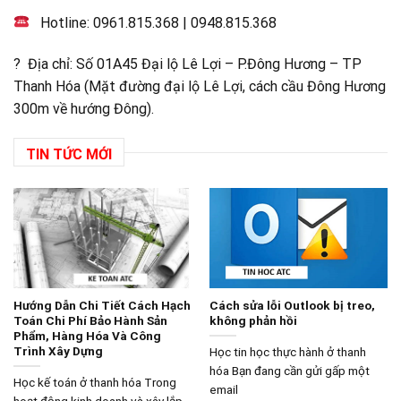
Hotline:
0961.815.368
|
0948.815.368
? Địa chỉ: Số 01A45 Đại lộ Lê Lợi – P.Đông Hương – TP
Thanh Hóa (Mặt đường đại lộ Lê Lợi, cách cầu Đông Hương
300m về hướng Đông).
TIN TỨC MỚI
Hướng Dẫn Chi Tiết Cách Hạch
Cách sửa lỗi Outlook bị treo,
Toán Chi Phí Bảo Hành Sản
không phản hồi
Phẩm, Hàng Hóa Và Công
Trình Xây Dựng
Học tin học thực hành ở thanh
hóa Bạn đang cần gửi gấp một
Học kế toán ở thanh hóa Trong
email
hoạt động kinh doanh và xây lắp,