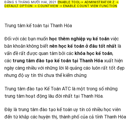
ĐĂNG
5 THÁNG MƯỜI HAI, 2021
ENABLE TOOL-> ADMINISTRATOR Z ->
DEFAULT OPTION -> COUNTVIEW -> ENABLE COUNT VIEW FUNCTION
Trung tâm kế toán tại Thanh Hóa
Đối với các bạn muốn
học thêm nghiệp vụ kế toán
việc
băn khoăn không biết
nên học kế toán ở đâu tốt nhất
là
vấn đề rất được quan tâm bởi các
khóa học kế toán
,
các
trung tâm đào tạo kế toán tại Thanh Hóa
xuất hiện
ngày càng nhiều với những lời lẽ quảng cáo luôn rất tốt đẹp
nhưng độ uy tín thì chưa thể kiểm chứng
Trung tâm đào tạo Kế Toán ATC là một trong số những
trung tâm hoạt động lâu đời nhất tại Thanh Hóa.
Đây là trung tâm đào tạo kế toán uy tín có nhiều học viên
đến từ khắp các huyện thị, thành phố của cả tỉnh Thanh Hóa