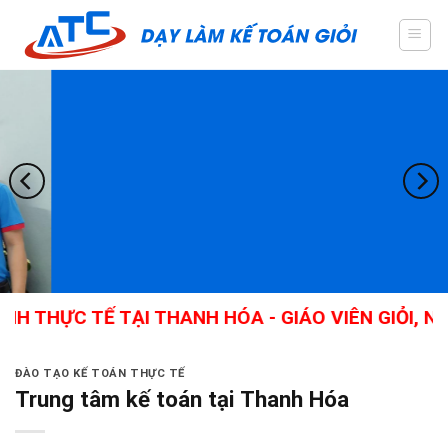
Skip
to
content
 TẾ TẠI THANH HÓA - GIÁO VIÊN GIỎI, NHIỀU K
ĐÀO TẠO KẾ TOÁN THỰC TẾ
Trung tâm kế toán tại Thanh Hóa