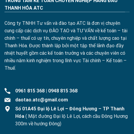
TRUNG TÂM KẾ TOÁN CHUYÊN NGHIỆP HÀNG ĐẦU
THANH HÓA ATC
Công ty TNHH Tư vấn và đào tạo ATC là đơn vị chuyên
cung cấp các dịch vụ ĐÀO TẠO và TƯ VẤN về kế toán – tài
chính – thuế có uy tín, chuyên nghiệp và chất lượng cao tại
Thanh Hóa. Được thành lập bởi một tập thể lãnh đạo đầy
nhiệt huyết gồm các kế toán trưởng và các chuyên viên có
nhiều năm kinh nghiệm trong lĩnh vực Tài chính – Kế toán –
Thuế.
0961 815 368
|
0948 815 368
daotao.atc@gmail.com
Số 01A45 Đại lộ Lê Lợi – Đông Hương – TP Thanh
Hóa
( Mặt đường Đại lộ Lê Lợi, cách cầu Đông Hương
300m về hướng Đông)