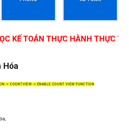
ÁN THỰC HÀNH THỰC TẾ TẠI THANH
h Hóa
ION -> COUNTVIEW -> ENABLE COUNT VIEW FUNCTION
óa,