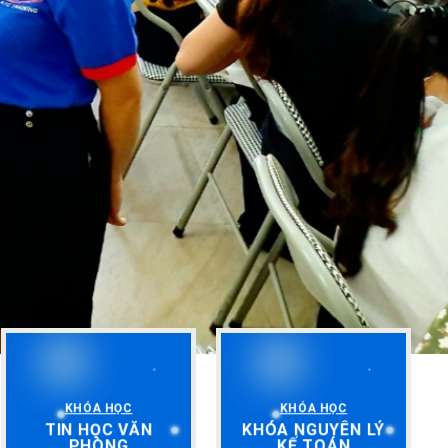
KHÓA HỌC
KHÓA HỌC
TIN HỌC VĂN
KHÓA NGUYÊN LÝ
PHÒNG
KẾ TOÁN