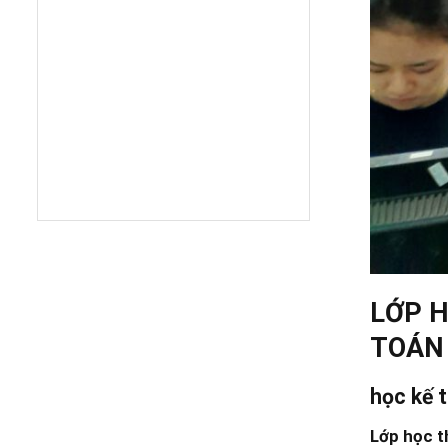
LỚP H
TOÁN
học kế 
Lớp học t