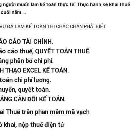
 người muốn làm kế toán thực tế: Thực hành kê khai thuế, 
 cuối năm …
 VỤ ĐÃ LÀM KẾ TOÁN THÌ CHẮC CHẮN PHẢI BIẾT
ÁO CÁO TÀI CHÍNH.
báo cáo thuế, QUYẾT TOÁN THUẾ.
ảng phân bổ chi phí.
NH THẠO EXCEL KẾ TOÁN.
toán chi phí lương.
huyển, quyết toán.
BẢNG CÂN ĐỐI KẾ TOÁN.
ai Thuế trên phần mêm mã vạch
ờ khai, nộp thuế điện tử