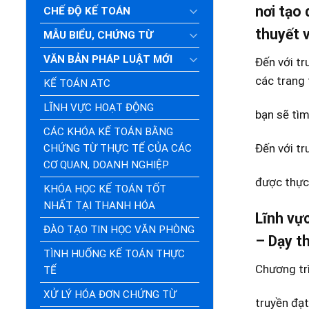
nơi tạo 
CHẾ ĐỘ KẾ TOÁN
thuyết v
MẪU BIỂU, CHỨNG TỪ
VĂN BẢN PHÁP LUẬT MỚI
Đến với tr
các trang t
KẾ TOÁN ATC
LĨNH VỰC HOẠT ĐỘNG
bạn sẽ tìm
CÁC KHÓA KẾ TOÁN BẰNG
Đến với tr
CHỨNG TỪ THỰC TẾ CỦA CÁC
CƠ QUAN, DOANH NGHIỆP
được thực 
KHÓA HỌC KẾ TOÁN TỐT
NHẤT TẠI THANH HÓA
Lĩnh vự
ĐÀO TẠO TIN HỌC VĂN PHÒNG
– Dạy t
TÌNH HUỐNG KẾ TOÁN THỰC
Chương tr
TẾ
XỬ LÝ HÓA ĐƠN CHỨNG TỪ
truyền đạt