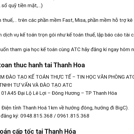
 sổ quỹ tiền mặt,…)
 thuế,… trên các phần mềm Fast, Misa, phần mềm hỗ trợ kê 
 dịch vụ kế toán trọn gói như kế toán thuế, lập báo cáo tài
uốn tham gia học kế toán cùng ATC hãy đăng kí ngay hôm na
toan thuc hanh tai Thanh Hoa
M ĐÀO TẠO KẾ TOÁN THỰC TẾ – TIN HỌC VĂN PHÒNG AT
TNHH TƯ VẤN VÀ ĐÀO TẠO ATC
Số 01A45 Đại Lộ Lê Lợi – Đông Hương – TP Thanh Hóa
 Điện tỉnh Thanh Hoá 1km về hướng đông, hướng đi BigC).
ể đăng ký: 0948.815.368 / 0961.815.368
toán cấp tốc tại Thanh Hóa