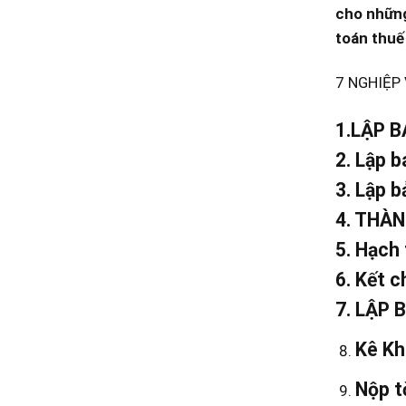
cho những
toán thuế
7 NGHIỆP
1.LẬP B
2. Lập 
3. Lập b
4. THÀ
5. Hạch 
6. Kết c
7. LẬP 
Kê Kh
Nộp t