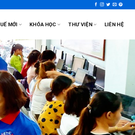
UẾ MỚI
KHÓA HỌC
THƯ VIỆN
LIÊN HỆ