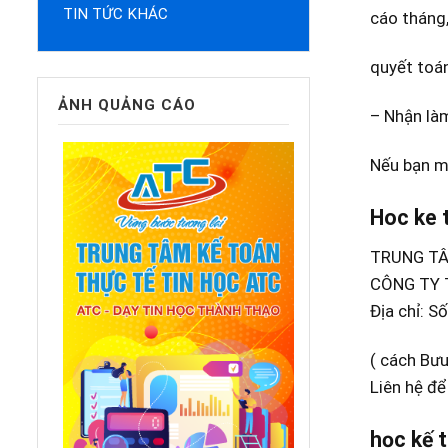
TIN TỨC KHÁC
cáo tháng,
quyết toán
ẢNH QUẢNG CÁO
– Nhận làm
Nếu bạn m
Hoc ke 
TRUNG TÂ
CÔNG TY 
Địa chỉ: 
( cách Bưu
Liên hệ đ
học kế 