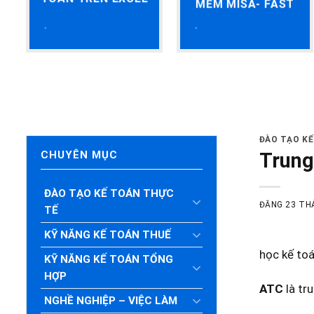
MỀM MISA- FAST
ĐÀO TẠO K
Trung
CHUYÊN MỤC
ĐÀO TẠO KẾ TOÁN THỰC
ĐĂNG
23 TH
TẾ
KỸ NĂNG KẾ TOÁN THUẾ
học kế toá
KỸ NĂNG KẾ TOÁN TỔNG
HỢP
ATC
là tr
NGHỀ NGHIỆP – VIỆC LÀM