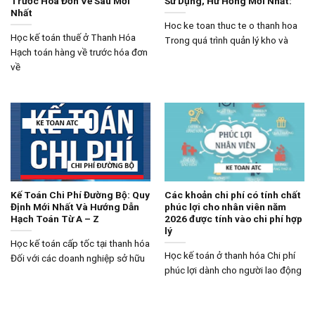
Trước Hóa Đơn Về Sau Mới
Sử Dụng, Hư Hỏng Mới Nhất:
Nhất
Hoc ke toan thuc te o thanh hoa
Học kế toán thuế ở Thanh Hóa
Trong quá trình quản lý kho và
Hạch toán hàng về trước hóa đơn
về
Kế Toán Chi Phí Đường Bộ: Quy
Các khoản chi phí có tính chất
Định Mới Nhất Và Hướng Dẫn
phúc lợi cho nhân viên năm
Hạch Toán Từ A – Z
2026 được tính vào chi phí hợp
lý
Học kế toán cấp tốc tại thanh hóa
Học kế toán ở thanh hóa Chi phí
Đối với các doanh nghiệp sở hữu
phúc lợi dành cho người lao động