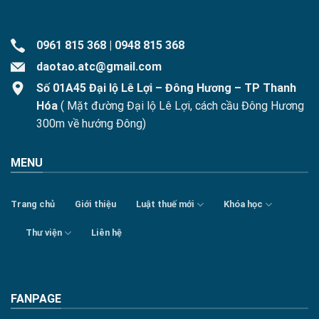
0961 815 368
|
0948 815 368
daotao.atc@gmail.com
Số 01A45 Đại lộ Lê Lợi – Đông Hương – TP Thanh
Hóa
( Mặt đường Đại lộ Lê Lợi, cách cầu Đông Hương
300m về hướng Đông)
MENU
Trang chủ
Giới thiệu
Luật thuế mới
Khóa học
Thư viện
Liên hệ
FANPAGE