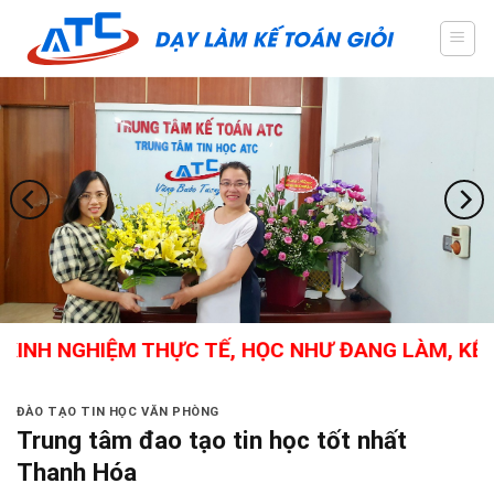
Skip
to
content
H NGHIỆM THỰC TẾ, HỌC NHƯ ĐANG LÀM, KẾ TOÁ
ĐÀO TẠO TIN HỌC VĂN PHÒNG
Trung tâm đao tạo tin học tốt nhất
Thanh Hóa