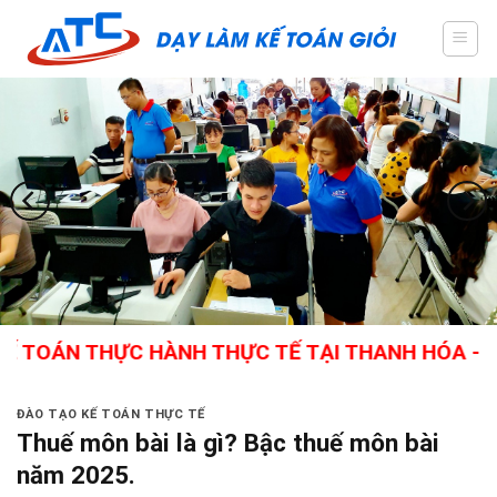
Skip
to
content
N THỰC HÀNH THỰC TẾ TẠI THANH HÓA - GIÁO VI
ĐÀO TẠO KẾ TOÁN THỰC TẾ
Thuế môn bài là gì? Bậc thuế môn bài
năm 2025.