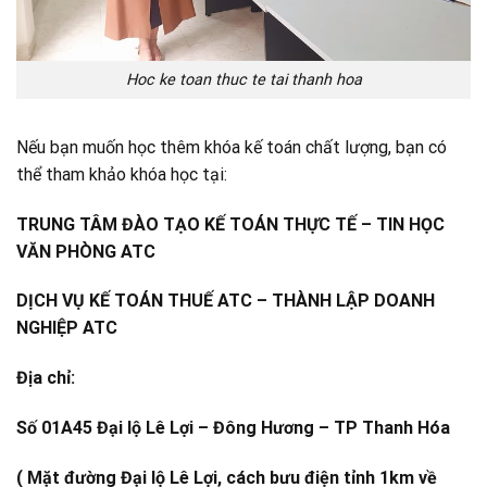
Hoc ke toan thuc te tai thanh hoa
Nếu bạn muốn học thêm khóa kế toán chất lượng, bạn có
thể tham khảo khóa học tại:
TRUNG TÂM ĐÀO TẠO KẾ TOÁN THỰC TẾ – TIN HỌC
VĂN PHÒNG ATC
DỊCH VỤ KẾ TOÁN THUẾ ATC – THÀNH LẬP DOANH
NGHIỆP ATC
Địa chỉ:
Số 01A45 Đại lộ Lê Lợi – Đông Hương – TP Thanh Hóa
( Mặt đường Đại lộ Lê Lợi, cách bưu điện tỉnh 1km về