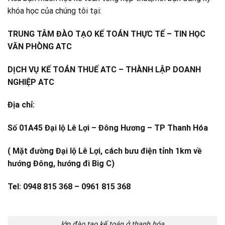
khóa học của chúng tôi tại:
TRUNG TÂM ĐÀO TẠO KẾ TOÁN THỰC TẾ – TIN HỌC
VĂN PHÒNG ATC
DỊCH VỤ KẾ TOÁN THUẾ ATC – THÀNH LẬP DOANH
NGHIỆP ATC
Địa chỉ:
Số 01A45 Đại lộ Lê Lợi – Đông Hương – TP Thanh Hóa
( Mặt đường Đại lộ Lê Lợi, cách bưu điện tỉnh 1km về
hướng Đông, hướng đi Big C)
Tel: 0948 815 368 – 0961 815 368
lớp đào tạo kế toán ở thanh hóa