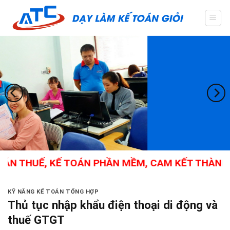
Skip
to
content
 THUẾ, KẾ TOÁN PHẦN MỀM, CAM KẾT THÀNH NGH
KỸ NĂNG KẾ TOÁN TỔNG HỢP
Thủ tục nhập khẩu điện thoại di động và
thuế GTGT