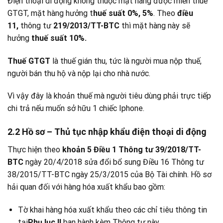
Điện thoại di động không thuộc mặt hàng được miễn thuế
GTGT, mặt hàng hưởng t
huế suất 0%, 5%
. Theo
điều
11,
thông tư
219/2013/TT-BTC
thì mặt hàng này sẽ
hưởng
thuế suất 10%.
Thuế GTGT
là thuế gián thu, tức là người mua nộp thuế,
người bán thu hộ và nộp lại cho nhà nước.
Vì vậy đây là khoản thuế mà người tiêu dùng phải trực tiếp
chi trả nếu muốn sở hữu 1 chiếc Iphone.
2.2 Hồ sơ – Thủ tục nhập khẩu điện thoại di động
Thực hiện theo
khoản 5 Điều 1 Thông tư 39/2018/TT-
BTC
ngày 20/4/2018 sửa đổi bổ sung Điều 16 Thông tư
38/2015/TT-BTC ngày 25/3/2015 của Bộ Tài chính. Hồ sơ
hải quan đối với hàng hóa xuất khẩu bao gồm:
Tờ khai hàng hóa xuất khẩu theo các chỉ tiêu thông tin
tại
Phụ lục II
ban hành kèm Thông tư này