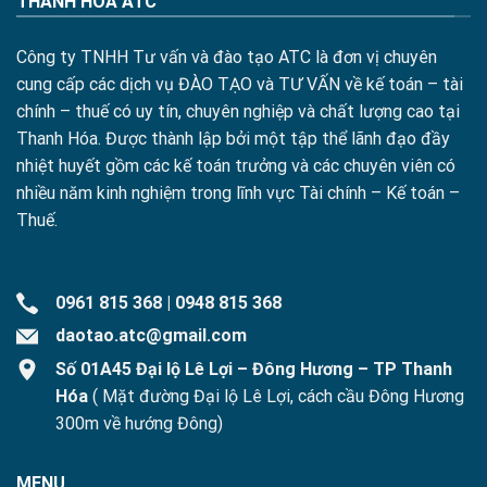
THANH HÓA ATC
Công ty TNHH Tư vấn và đào tạo ATC là đơn vị chuyên
cung cấp các dịch vụ ĐÀO TẠO và TƯ VẤN về kế toán – tài
chính – thuế có uy tín, chuyên nghiệp và chất lượng cao tại
Thanh Hóa. Được thành lập bởi một tập thể lãnh đạo đầy
nhiệt huyết gồm các kế toán trưởng và các chuyên viên có
nhiều năm kinh nghiệm trong lĩnh vực Tài chính – Kế toán –
Thuế.
0961 815 368
|
0948 815 368
daotao.atc@gmail.com
Số 01A45 Đại lộ Lê Lợi – Đông Hương – TP Thanh
Hóa
( Mặt đường Đại lộ Lê Lợi, cách cầu Đông Hương
300m về hướng Đông)
MENU