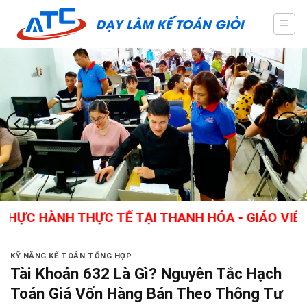
Skip
to
content
NH THỰC TẾ TẠI THANH HÓA - GIÁO VIÊN GIỎI,
KỸ NĂNG KẾ TOÁN TỔNG HỢP
Tài Khoản 632 Là Gì? Nguyên Tắc Hạch
Toán Giá Vốn Hàng Bán Theo Thông Tư