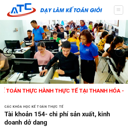
Skip
to
content
OÁN THỰC HÀNH THỰC TẾ TẠI THANH HÓA - GIÁO 
CÁC KHÓA HỌC KẾ TOÁN THỰC TẾ
Tài khoản 154- chi phí sản xuất, kinh
doanh dở dang