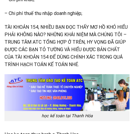
– Chi phí thuế thu nhập doanh nghiệp;
TÀI KHOẢN 154, NHIỀU BẠN ĐỌC THẤY MƠ HỒ KHÓ HIỂU
PHẢI KHÔNG NÀO? NHỮNG KHÁI NIỆM MÀ CHÚNG TÔI –
TRUNG TÂM ATC TỔNG HỢP Ở TRÊN, HY VỌNG ĐÃ GIÚP
ĐƯỢC CÁC BẠN TỎ TƯỜNG VÀ HIỂU ĐƯỢC BẢN CHẤT
CỦA TÀI KHOẢN 154 ĐỂ DÙNG CHÍNH XÁC TRONG QUÁ
TRÌNH HẠCH TOÁN KẾ TOÁN NHÉ.
học kế toán tại Thanh Hóa