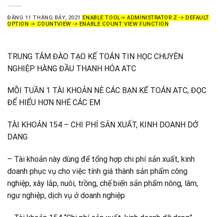
ĐĂNG
11 THÁNG BẢY, 2021
ENABLE TOOL-> ADMINISTRATOR Z -> DEFAULT
OPTION -> COUNTVIEW -> ENABLE COUNT VIEW FUNCTION
TRUNG TÂM ĐÀO TẠO KẾ TOÁN TIN HỌC CHUYÊN
NGHIỆP HÀNG ĐẦU THANH HÓA ATC
MỖI TUẦN 1 TÀI KHOẢN NÈ CÁC BẠN KẾ TOÁN ATC, ĐỌC
ĐỂ HIỂU HƠN NHÉ CÁC EM
TÀI KHOẢN 154 – CHI PHÍ SẢN XUẤT, KINH DOANH DỞ
DANG
– Tài khoản này dùng để tổng hợp chi phí sản xuất, kinh
doanh phục vụ cho việc tính giá thành sản phẩm công
nghiệp, xây lắp, nuôi, trồng, chế biến sản phẩm nông, lâm,
ngư nghiệp, dịch vụ ở doanh nghiệp