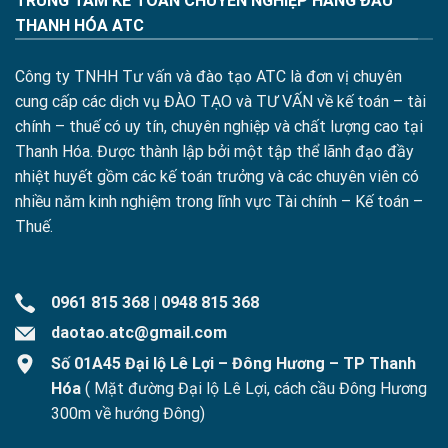
TRUNG TÂM KẾ TOÁN CHUYÊN NGHIỆP HÀNG ĐẦU
THANH HÓA ATC
Công ty TNHH Tư vấn và đào tạo ATC là đơn vị chuyên
cung cấp các dịch vụ ĐÀO TẠO và TƯ VẤN về kế toán – tài
chính – thuế có uy tín, chuyên nghiệp và chất lượng cao tại
Thanh Hóa. Được thành lập bởi một tập thể lãnh đạo đầy
nhiệt huyết gồm các kế toán trưởng và các chuyên viên có
nhiều năm kinh nghiệm trong lĩnh vực Tài chính – Kế toán –
Thuế.
0961 815 368
|
0948 815 368
daotao.atc@gmail.com
Số 01A45 Đại lộ Lê Lợi – Đông Hương – TP Thanh
Hóa
( Mặt đường Đại lộ Lê Lợi, cách cầu Đông Hương
300m về hướng Đông)