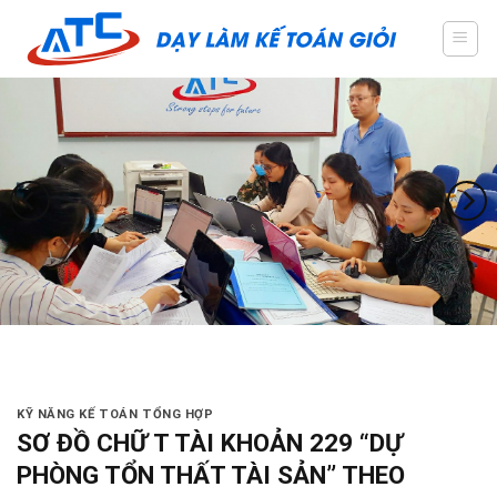
Skip
to
content
KỸ NĂNG KẾ TOÁN TỔNG HỢP
SƠ ĐỒ CHỮ T TÀI KHOẢN 229 “DỰ
PHÒNG TỔN THẤT TÀI SẢN” THEO