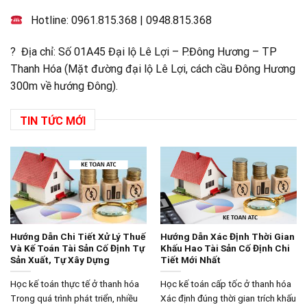
Hotline:
0961.815.368
|
0948.815.368
? Địa chỉ: Số 01A45 Đại lộ Lê Lợi – P.Đông Hương – TP
Thanh Hóa (Mặt đường đại lộ Lê Lợi, cách cầu Đông Hương
300m về hướng Đông).
TIN TỨC MỚI
Hướng Dẫn Chi Tiết Xử Lý Thuế
Hướng Dẫn Xác Định Thời Gian
Và Kế Toán Tài Sản Cố Định Tự
Khấu Hao Tài Sản Cố Định Chi
Sản Xuất, Tự Xây Dựng
Tiết Mới Nhất
Học kế toán thực tế ở thanh hóa
Học kế toán cấp tốc ở thanh hóa
Trong quá trình phát triển, nhiều
Xác định đúng thời gian trích khấu