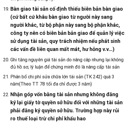
Bàn giao tài sản cố định thiếu biên bản bàn giao
(cứ bất cứ khâu bàn giao từ người này sang
người khác, từ bộ phận này sang bộ phận khác,
công ty nên có biên bản bản giao để quản lý việc
sử dụng tài sản, quy trách nhiệm nếu phát sinh
các vấn đề liên quan mất mát, hư hỏng v.v…)
Ghi tăng nguyên giá tài sản do nâng câp nhưng lại không
đủ hồ sơ, lý luận để chứng minh đó là nâng cấp tài sản
Phân bổ chi phí sửa chữa lớn tài sản (TK 242) quá 3
năm(Theo TT 78 tối đa chỉ được 3 năm)
Nhận góp vốn bằng tài sản nhưng không đăng
ký lại giấy tờ quyền sở hữu đối với những tài sản
phải đăng ký quyền sở hữu. Trường hợp này rủi
ro thuế loại trừ chi phí khấu hao