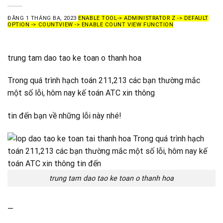
ĐĂNG
1 THÁNG BA, 2023
ENABLE TOOL-> ADMINISTRATOR Z -> DEFAULT
OPTION -> COUNTVIEW -> ENABLE COUNT VIEW FUNCTION
trung tam dao tao ke toan o thanh hoa
Trong quá trình hạch toán 211,213 các bạn thường mắc
một số lỗi, hôm nay kế toán ATC xin thông
tin đến bạn về những lỗi này nhé!
trung tam dao tao ke toan o thanh hoa
—