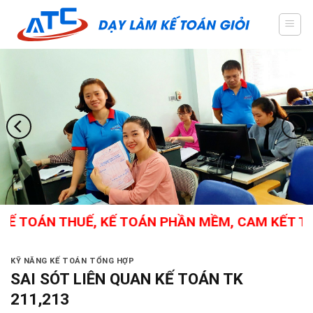
Skip
to
content
 TOÁN THUẾ, KẾ TOÁN PHẦN MỀM, CAM KẾT THÀNH
KỸ NĂNG KẾ TOÁN TỔNG HỢP
SAI SÓT LIÊN QUAN KẾ TOÁN TK
211,213