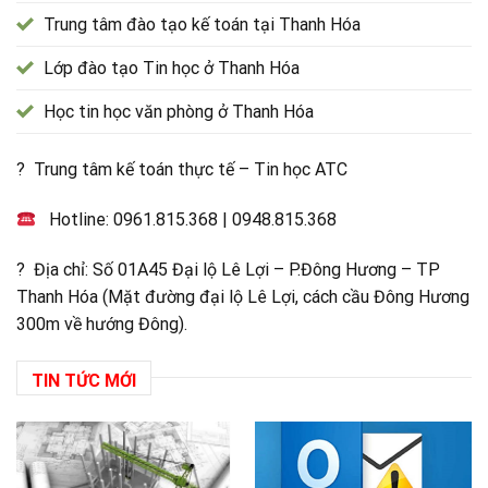
Trung tâm đào tạo kế toán tại Thanh Hóa
Lớp đào tạo Tin học ở Thanh Hóa
Học tin học văn phòng ở Thanh Hóa
? Trung tâm kế toán thực tế – Tin học ATC
Hotline:
0961.815.368
|
0948.815.368
? Địa chỉ: Số 01A45 Đại lộ Lê Lợi – P.Đông Hương – TP
Thanh Hóa (Mặt đường đại lộ Lê Lợi, cách cầu Đông Hương
300m về hướng Đông).
TIN TỨC MỚI