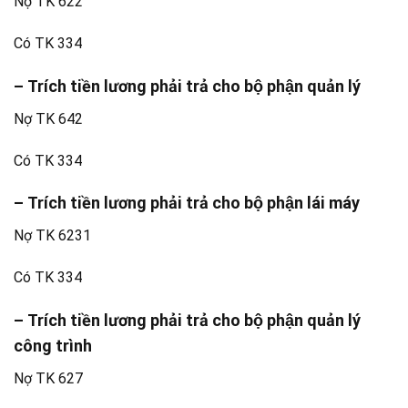
Nợ TK 622
Có TK 334
– Trích tiền lương phải trả cho bộ phận quản lý
Nợ TK 642
Có TK 334
– Trích tiền lương phải trả cho bộ phận lái máy
Nợ TK 6231
Có TK 334
– Trích tiền lương phải trả cho bộ phận quản lý
công trình
Nợ TK 627