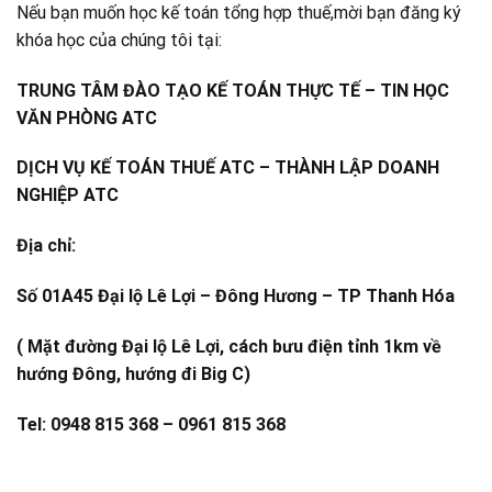
Nếu bạn muốn học kế toán tổng hợp thuế,mời bạn đăng ký
khóa học của chúng tôi tại:
TRUNG TÂM ĐÀO TẠO KẾ TOÁN THỰC TẾ – TIN HỌC
VĂN PHÒNG ATC
DỊCH VỤ KẾ TOÁN THUẾ ATC – THÀNH LẬP DOANH
NGHIỆP ATC
Địa chỉ:
Số 01A45 Đại lộ Lê Lợi – Đông Hương – TP Thanh Hóa
( Mặt đường Đại lộ Lê Lợi, cách bưu điện tỉnh 1km về
hướng Đông, hướng đi Big C)
Tel: 0948 815 368 – 0961 815 368