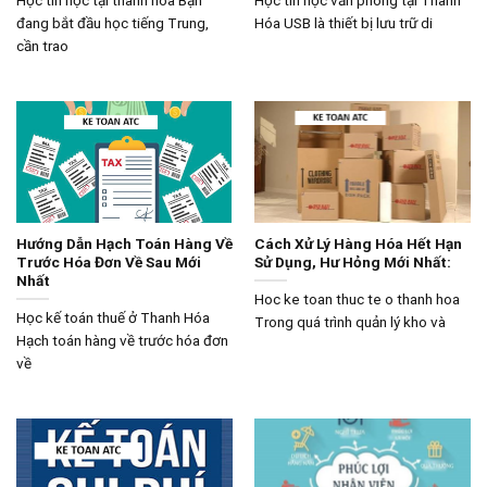
đang bắt đầu học tiếng Trung,
Hóa USB là thiết bị lưu trữ di
cần trao
Hướng Dẫn Hạch Toán Hàng Về
Cách Xử Lý Hàng Hóa Hết Hạn
Trước Hóa Đơn Về Sau Mới
Sử Dụng, Hư Hỏng Mới Nhất:
Nhất
Hoc ke toan thuc te o thanh hoa
Học kế toán thuế ở Thanh Hóa
Trong quá trình quản lý kho và
Hạch toán hàng về trước hóa đơn
về