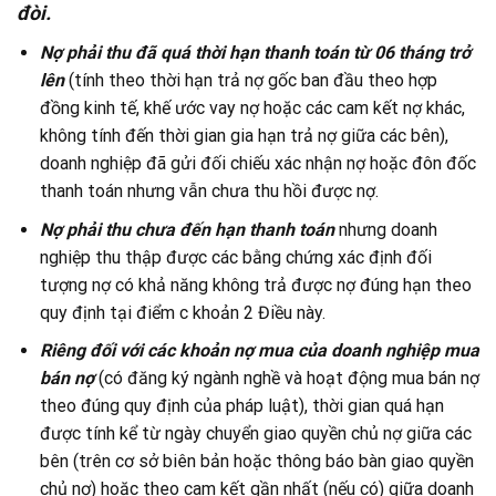
đòi
.
Nợ phải thu đã quá thời hạn thanh toán từ 06 tháng trở
lên
(tính theo thời hạn trả nợ gốc ban đầu theo hợp
đồng kinh tế, khế ước vay nợ hoặc các cam kết nợ khác,
không tính đến thời gian gia hạn trả nợ giữa các bên),
doanh nghiệp đã gửi đối chiếu xác nhận nợ hoặc đôn đốc
thanh toán nhưng vẫn chưa thu hồi được nợ.
Nợ phải thu chưa đến hạn thanh toán
nhưng doanh
nghiệp thu thập được các bằng chứng xác định đối
tượng nợ có khả năng không trả được nợ đúng hạn theo
quy định tại điểm c khoản 2 Điều này.
Riêng đối với các khoản nợ mua của doanh nghiệp mua
bán nợ
(có đăng ký ngành nghề và hoạt động mua bán nợ
theo đúng quy định của pháp luật), thời gian quá hạn
được tính kể từ ngày chuyển giao quyền chủ nợ giữa các
bên (trên cơ sở biên bản hoặc thông báo bàn giao quyền
chủ nợ) hoặc theo cam kết gần nhất (nếu có) giữa doanh