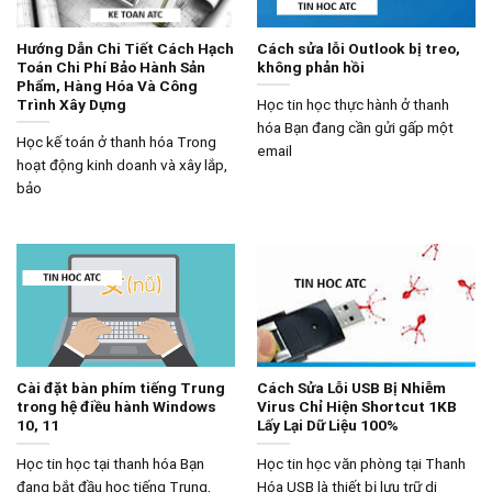
Hướng Dẫn Chi Tiết Cách Hạch
Cách sửa lỗi Outlook bị treo,
Toán Chi Phí Bảo Hành Sản
không phản hồi
Phẩm, Hàng Hóa Và Công
Trình Xây Dựng
Học tin học thực hành ở thanh
hóa Bạn đang cần gửi gấp một
Học kế toán ở thanh hóa Trong
email
hoạt động kinh doanh và xây lắp,
bảo
Cài đặt bàn phím tiếng Trung
Cách Sửa Lỗi USB Bị Nhiễm
trong hệ điều hành Windows
Virus Chỉ Hiện Shortcut 1KB
10, 11
Lấy Lại Dữ Liệu 100%
Học tin học tại thanh hóa Bạn
Học tin học văn phòng tại Thanh
đang bắt đầu học tiếng Trung,
Hóa USB là thiết bị lưu trữ di