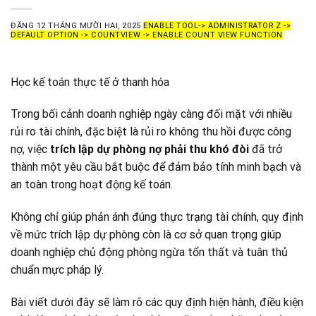
ĐĂNG
12 THÁNG MƯỜI HAI, 2025
ENABLE TOOL-> ADMINISTRATOR Z ->
DEFAULT OPTION -> COUNTVIEW -> ENABLE COUNT VIEW FUNCTION
Học kế toán thực tế ở thanh hóa
Trong bối cảnh doanh nghiệp ngày càng đối mặt với nhiều
rủi ro tài chính, đặc biệt là rủi ro không thu hồi được công
nợ, việc
trích lập dự phòng nợ phải thu khó đòi
đã trở
thành một yêu cầu bắt buộc để đảm bảo tính minh bạch và
an toàn trong hoạt động kế toán.
Không chỉ giúp phản ánh đúng thực trạng tài chính, quy định
về mức trích lập dự phòng còn là cơ sở quan trọng giúp
doanh nghiệp chủ động phòng ngừa tổn thất và tuân thủ
chuẩn mực pháp lý.
Bài viết dưới đây sẽ làm rõ các quy địn
h hiện hành, điều kiện