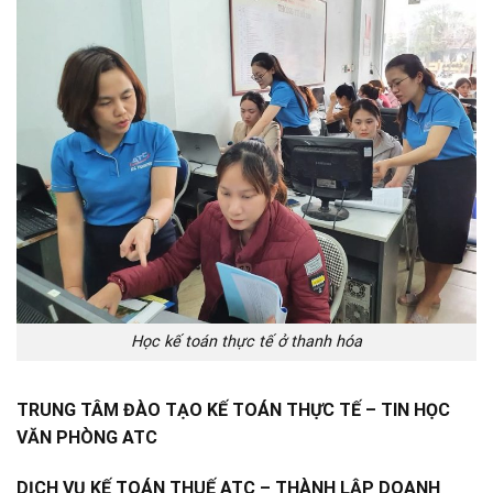
Học kế toán thực tế ở thanh hóa
TRUNG TÂM ĐÀO TẠO KẾ TOÁN THỰC TẾ – TIN HỌC
VĂN PHÒNG ATC
DỊCH VỤ KẾ TOÁN THUẾ ATC – THÀNH LẬP DOANH