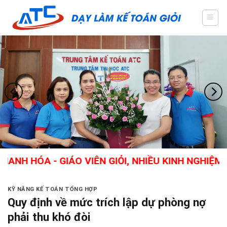
Skip
to
content
 - GIÁO VIÊN GIỎI, NHIỀU KINH NGHIỆM THỰC T
KỸ NĂNG KẾ TOÁN TỔNG HỢP
Quy định về mức trích lập dự phòng nợ
phải thu khó đòi