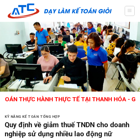
Skip
to
content
HỰC HÀNH THỰC TẾ TẠI THANH HÓA - GIÁO VIÊN
KỸ NĂNG KẾ TOÁN TỔNG HỢP
Quy định về giảm thuế TNDN cho doanh
nghiệp sử dụng nhiều lao động nữ