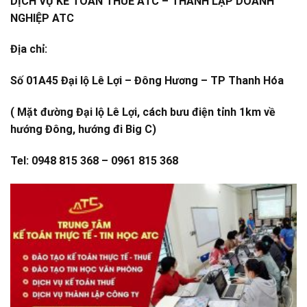
DỊCH VỤ KẾ TOÁN THUẾ ATC – THÀNH LẬP DOANH
NGHIỆP ATC
Địa chỉ:
Số 01A45 Đại lộ Lê Lợi – Đông Hương – TP Thanh Hóa
( Mặt đường Đại lộ Lê Lợi, cách bưu điện tỉnh 1km về
hướng Đông, hướng đi Big C)
Tel: 0948 815 368 – 0961 815 368