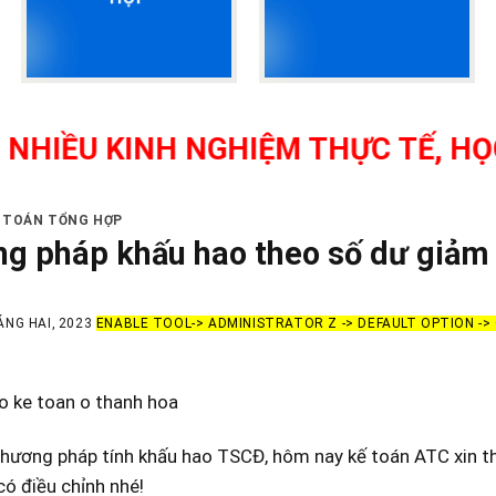
 KINH NGHIỆM THỰC TẾ, HỌC NHƯ 
Ế TOÁN TỔNG HỢP
g pháp khấu hao theo số dư giảm 
ÁNG HAI, 2023
ENABLE TOOL-> ADMINISTRATOR Z -> DEFAULT OPTION -
o ke toan o thanh hoa
phương pháp tính khấu hao TSCĐ, hôm nay kế toán ATC xin t
ó điều chỉnh nhé!