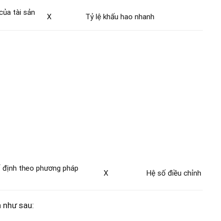
 của tài sản
X
Tỷ lệ khấu hao nhanh
cố định theo phương pháp
X
Hệ số điều chỉnh
 như sau: