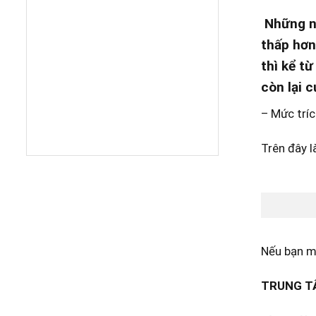
Những nă
thấp hơn
thì kể t
còn lại c
– Mức tríc
Trên đây l
Nếu bạn mu
TRUNG TÂ