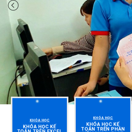
KHÓA HỌC
KHÓA HỌC
KHÓA HỌC KẾ
KHÓA HỌC KẾ
TOÁN TRÊN PHẦN
TOÁN TRÊN EXCEL