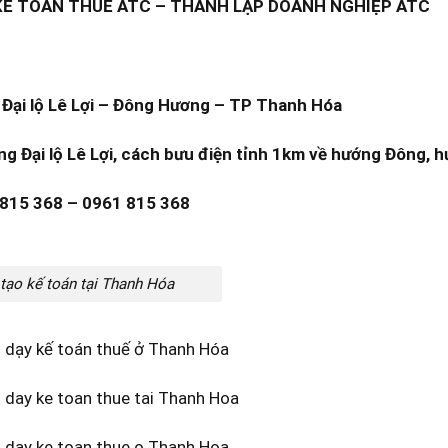
KẾ TOÁN THUẾ ATC – THÀNH LẬP DOANH NGHIỆP ATC
Đại lộ Lê Lợi – Đông Hương – TP Thanh Hóa
ng Đại lộ Lê Lợi, cách bưu điện tỉnh 1km về hướng Đông, h
 815 368 – 0961 815 368
tạo kế toán tại Thanh Hóa
 dạy kế toán thuế ở Thanh Hóa
 day ke toan thue tai Thanh Hoa
 day ke toan thue o Thanh Hoa