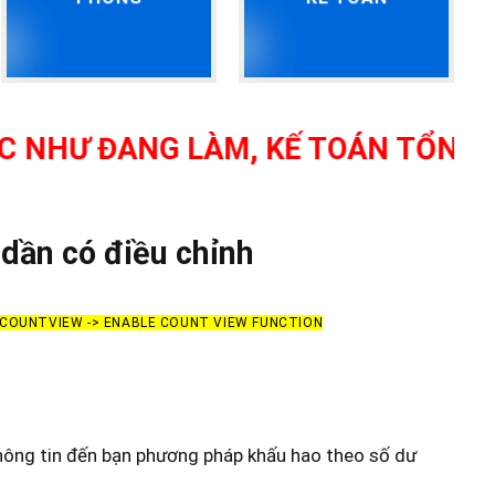
ĐANG LÀM, KẾ TOÁN TỔNG HỢP, K
dần có điều chỉnh
> COUNTVIEW -> ENABLE COUNT VIEW FUNCTION
hông tin đến bạn phương pháp khấu hao theo số dư