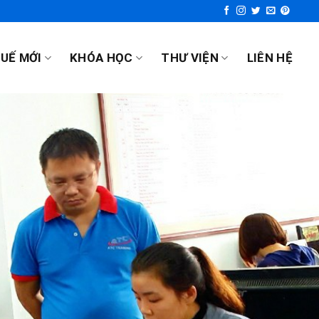
UẾ MỚI
KHÓA HỌC
THƯ VIỆN
LIÊN HỆ