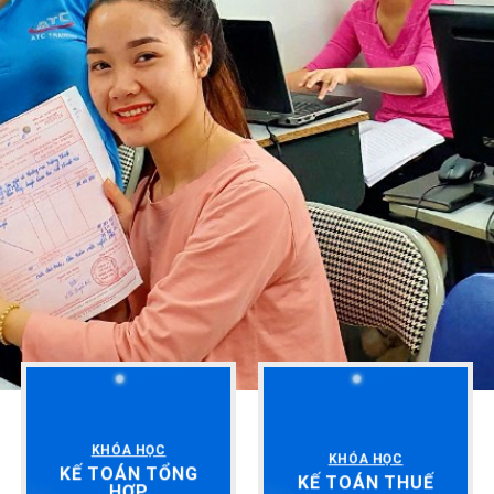
KHÓA HỌC
KHÓA HỌC
KẾ TOÁN TỔNG
KẾ TOÁN THUẾ
HỢP