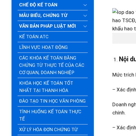
CHẾ ĐỘ KẾ TOÁN
MẪU BIỂU, CHỨNG TỪ
VĂN BẢN PHÁP LUẬT MỚI
KẾ TOÁN ATC
LĨNH VỰC HOẠT ĐỘNG
CÁC KHÓA KẾ TOÁN BẰNG
Nội d
CHỨNG TỪ THỰC TẾ CỦA CÁC
CƠ QUAN, DOANH NGHIỆP
Mức trích 
KHÓA HỌC KẾ TOÁN TỐT
– Xác định
NHẤT TẠI THANH HÓA
ĐÀO TẠO TIN HỌC VĂN PHÒNG
Doanh ngh
TÌNH HUỐNG KẾ TOÁN THỰC
chính.
TẾ
– Xác định
XỬ LÝ HÓA ĐƠN CHỨNG TỪ