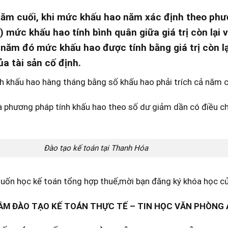
m cuối, khi mức khấu hao năm xác định theo phươ
) mức khấu hao tính bình quân giữa giá trị còn lại 
ừ năm đó mức khấu hao được tính bằng giá trị còn l
ủa tài sản cố định.
h khấu hao hàng tháng bằng số khấu hao phải trích cả năm c
à phương pháp tính khấu hao theo số dư giảm dần có điều ch
Đào tạo kế toán tại Thanh Hóa
ốn học kế toán tổng hợp thuế,mời bạn đăng ký khóa học của
M ĐÀO TẠO KẾ TOÁN THỰC TẾ – TIN HỌC VĂN PHÒNG