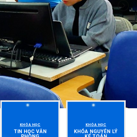
KHÓA HỌC
KHÓA HỌC
TIN HỌC VĂN
KHÓA NGUYÊN LÝ
PHÒNG
KẾ TOÁN