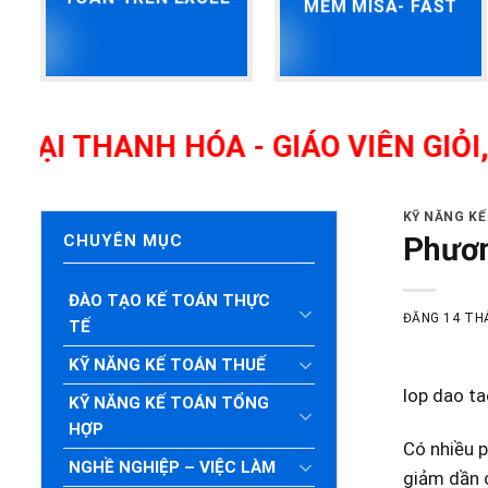
MỀM MISA- FAST
NH HÓA - GIÁO VIÊN GIỎI, NHIỀU
KỸ NĂNG K
Phươn
CHUYÊN MỤC
ĐÀO TẠO KẾ TOÁN THỰC
ĐĂNG
14 TH
TẾ
KỸ NĂNG KẾ TOÁN THUẾ
lop dao ta
KỸ NĂNG KẾ TOÁN TỔNG
HỢP
Có nhiều 
NGHỀ NGHIỆP – VIỆC LÀM
giảm dần c