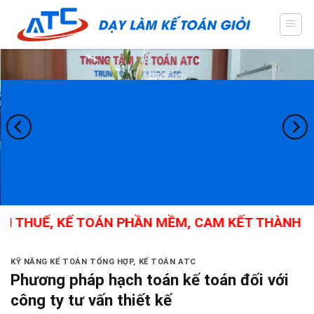
Skip
to
content
 THUẾ, KẾ TOÁN PHẦN MỀM, CAM KẾT THÀNH NGHỀ
KỸ NĂNG KẾ TOÁN TỔNG HỢP
,
KẾ TOÁN ATC
Phương pháp hạch toán kế toán đối với
công ty tư vấn thiết kế