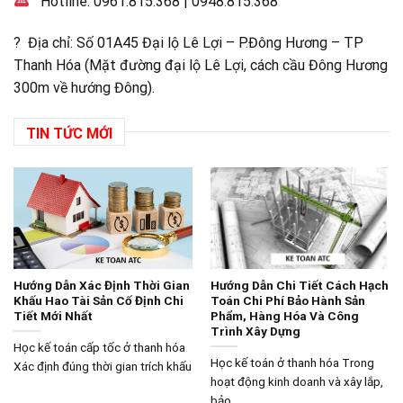
Hotline:
0961.815.368
|
0948.815.368
? Địa chỉ: Số 01A45 Đại lộ Lê Lợi – P.Đông Hương – TP
Thanh Hóa (Mặt đường đại lộ Lê Lợi, cách cầu Đông Hương
300m về hướng Đông).
TIN TỨC MỚI
Hướng Dẫn Xác Định Thời Gian
Hướng Dẫn Chi Tiết Cách Hạch
Khấu Hao Tài Sản Cố Định Chi
Toán Chi Phí Bảo Hành Sản
Tiết Mới Nhất
Phẩm, Hàng Hóa Và Công
Trình Xây Dựng
Học kế toán cấp tốc ở thanh hóa
Học kế toán ở thanh hóa Trong
Xác định đúng thời gian trích khấu
hoạt động kinh doanh và xây lắp,
bảo