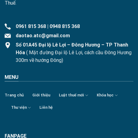
Thuế.
0961 815 368
|
0948 815 368
daotao.atc@gmail.com
Số 01A45 Đại lộ Lê Lợi – Đông Hương – TP Thanh
Hóa
( Mặt đường Đại lộ Lê Lợi, cách cầu Đông Hương
300m về hướng Đông)
MENU
Trang chủ
Giới thiệu
Luật thuế mới
Khóa học
Thư viện
Liên hệ
FANPAGE