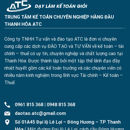
TRUNG TÂM KẾ TOÁN CHUYÊN NGHIỆP HÀNG ĐẦU
THANH HÓA ATC
Công ty TNHH Tư vấn và đào tạo ATC là đơn vị chuyên
cung cấp các dịch vụ ĐÀO TẠO và TƯ VẤN về kế toán – tài
chính – thuế có uy tín, chuyên nghiệp và chất lượng cao tại
Thanh Hóa. Được thành lập bởi một tập thể lãnh đạo đầy
nhiệt huyết gồm các kế toán trưởng và các chuyên viên có
nhiều năm kinh nghiệm trong lĩnh vực Tài chính – Kế toán –
Thuế.
0961 815 368
|
0948 815 368
daotao.atc@gmail.com
Số 01A45 Đại lộ Lê Lợi – Đông Hương – TP Thanh
Hóa
( Mặt đường Đại lộ Lê Lợi, cách cầu Đông Hương