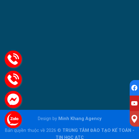
Design by
Minh Khang Agency
Bản quyền thuộc về 2026 ©
TRUNG TÂM ĐÀO TẠO KẾ TOÁN -
TIN HỌC ATC