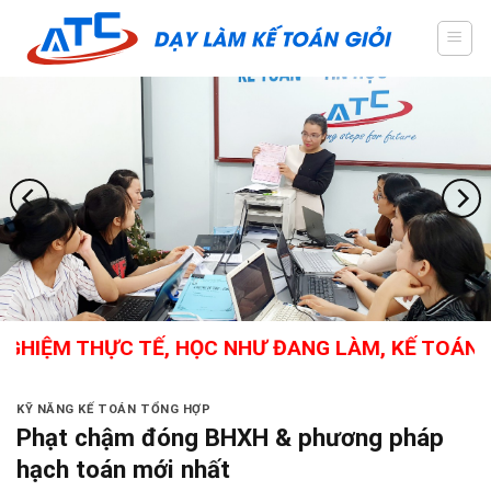
Skip
to
content
HIỆM THỰC TẾ, HỌC NHƯ ĐANG LÀM, KẾ TOÁN TỔ
KỸ NĂNG KẾ TOÁN TỔNG HỢP
Phạt chậm đóng BHXH & phương pháp
hạch toán mới nhất