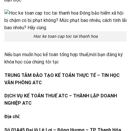
Hoc ke toan cap toc tai thanh hoa
Nếu bạn muốn học kế toán tổng hợp thuế,mời bạn đăng ký
khóa học của chúng tôi tại:
TRUNG TÂM ĐÀO TẠO KẾ TOÁN THỰC TẾ – TIN HỌC
VĂN PHÒNG ATC
DỊCH VỤ KẾ TOÁN THUẾ ATC – THÀNH LẬP DOANH
NGHIỆP ATC
Địa chỉ:
Số 01A45 Đại lộ Lê Lợi – Đông Hương – TP Thanh Hóa