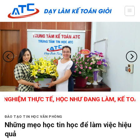
Skip
to
content
HIỆM THỰC TẾ, HỌC NHƯ ĐANG LÀM, KẾ TOÁN TỔN
ĐÀO TẠO TIN HỌC VĂN PHÒNG
Những mẹo học tin học để làm việc hiệu
quả