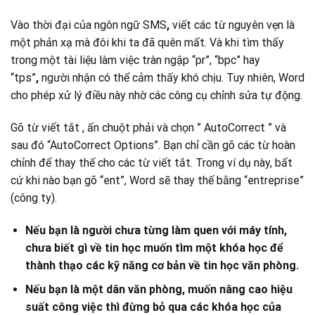
Vào thời đại của ngôn ngữ SMS
,
viết các từ nguyên vẹn là
một phản xạ mà đôi khi ta đã quên mất. Và khi tìm thấy
trong một tài liệu làm việc tràn ngập “pr”, “bpc” hay
“tps”
,
người nhận có thể cảm thấy khó chịu. Tuy nhiên, Word
cho phép xử lý điều này nhờ các công cụ chỉnh sửa tự động.
Gõ từ viết tắt , ấn chuột phải và chọn ” AutoCorrect ” và
sau đó “AutoCorrect Options”. Bạn chỉ cần gõ các từ hoàn
chỉnh để thay thế cho các từ viết tắt. Trong ví dụ này, bất
cứ khi nào bạn gõ “ent”, Word sẽ thay thế bằng “entreprise”
(công ty).
Nếu bạn là người chưa từng làm quen với máy tính,
chưa biết gì về tin học muốn tìm một khóa học để
thành thạo các kỹ năng cơ bản về tin học văn phòng.
Nếu bạn là một dân văn phòng, muốn nâng cao hiệu
suất công việc thì đừng bỏ qua các khóa học của