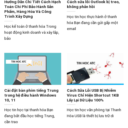
Hướng Dẫn Chi Tiết Cách Hạch
Cách sửa lỗi Outlook bị treo,
Toán Chi Phí Bảo Hành Sản
không phản hồi
Phẩm, Hàng Hóa Và Công
Trình Xây Dựng
Học tin học thực hành ở thanh
hóa Bạn đang cần gửi gấp một
Học kế toán ở thanh hóa Trong
email
hoạt động kinh doanh và xây lắp,
bảo
Cài đặt bàn phím tiếng Trung
Cách Sửa Lỗi USB Bị Nhiễm
trong hệ điều hành Windows
Virus Chỉ Hiện Shortcut 1KB
10, 11
Lấy Lại Dữ Liệu 100%
Học tin học tại thanh hóa Bạn
Học tin học văn phòng tại Thanh
đang bắt đầu học tiếng Trung,
Hóa USB là thiết bị lưu trữ di
cần trao