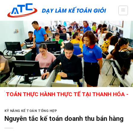
Skip
to
content
N THỰC HÀNH THỰC TẾ TẠI THANH HÓA - GIÁO VI
KỸ NĂNG KẾ TOÁN TỔNG HỢP
Nguyên tắc kế toán doanh thu bán hàng