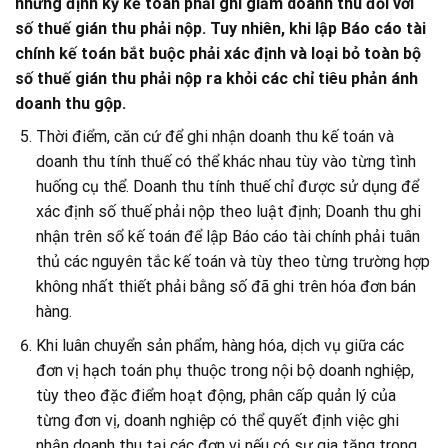
nhưng định kỳ kế toán phải ghi giảm doanh thu đối với
số thuế gián thu phải nộp. Tuy nhiên, khi lập Báo cáo tài
chính kế toán bắt buộc phải xác định và loại bỏ toàn bộ
số thuế gián thu phải nộp ra khỏi các chỉ tiêu phản ánh
doanh thu gộp.
Thời điểm, căn cứ để ghi nhận doanh thu kế toán và
doanh thu tính thuế có thể khác nhau tùy vào từng tình
huống cụ thể. Doanh thu tính thuế chỉ được sử dụng để
xác định số thuế phải nộp theo luật định; Doanh thu ghi
nhận trên sổ kế toán để lập Báo cáo tài chính phải tuân
thủ các nguyên tắc kế toán và tùy theo từng trường hợp
không nhất thiết phải bằng số đã ghi trên hóa đơn bán
hàng.
Khi luân chuyển sản phẩm, hàng hóa, dịch vụ giữa các
đơn vị hạch toán phụ thuộc trong nội bộ doanh nghiệp,
tùy theo đặc điểm hoạt động, phân cấp quản lý của
từng đơn vị, doanh nghiệp có thể quyết định việc ghi
nhận doanh thu tại các đơn vị nếu có sự gia tăng trong