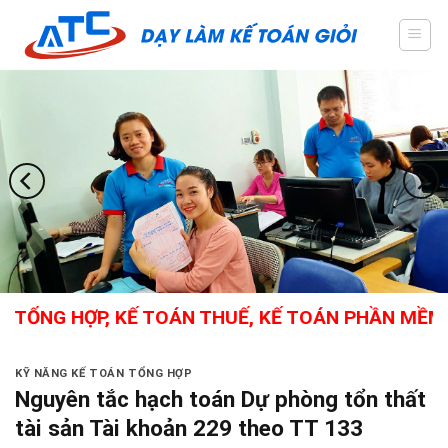
Skip
to
content
TỔNG HỢP, KẾ TOÁN THUẾ, KẾ TOÁN PHẦN MỀM, C
KỸ NĂNG KẾ TOÁN TỔNG HỢP
Nguyên tắc hạch toán Dự phòng tổn thất
tài sản Tài khoản 229 theo TT 133