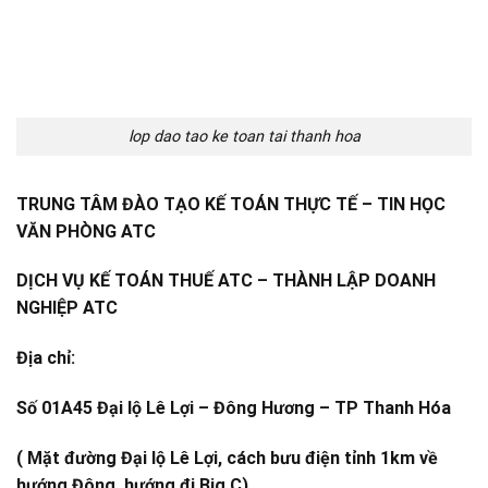
lop dao tao ke toan tai thanh hoa
TRUNG TÂM ĐÀO TẠO KẾ TOÁN THỰC TẾ – TIN HỌC
VĂN PHÒNG ATC
DỊCH VỤ KẾ TOÁN THUẾ ATC – THÀNH LẬP DOANH
NGHIỆP ATC
Địa chỉ:
Số 01A45 Đại lộ Lê Lợi – Đông Hương – TP Thanh Hóa
( Mặt đường Đại lộ Lê Lợi, cách bưu điện tỉnh 1km về
hướng Đông, hướng đi Big C)