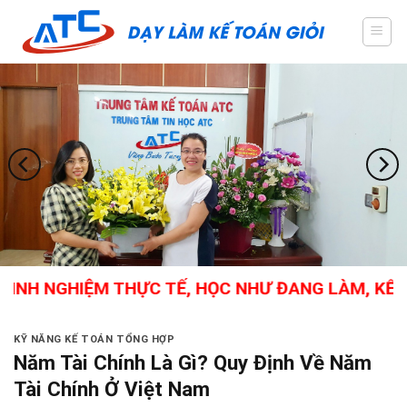
Skip
to
content
H NGHIỆM THỰC TẾ, HỌC NHƯ ĐANG LÀM, KẾ TOÁN
KỸ NĂNG KẾ TOÁN TỔNG HỢP
Năm Tài Chính Là Gì? Quy Định Về Năm
Tài Chính Ở Việt Nam