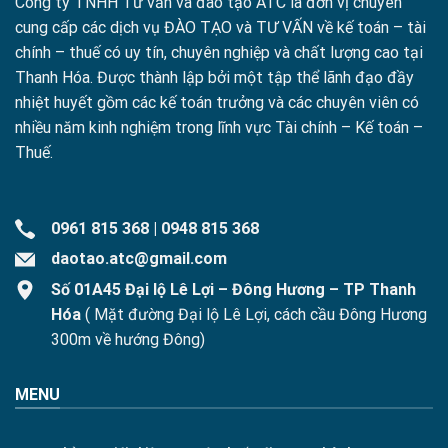
Công ty TNHH Tư vấn và đào tạo ATC là đơn vị chuyên
cung cấp các dịch vụ ĐÀO TẠO và TƯ VẤN về kế toán – tài
chính – thuế có uy tín, chuyên nghiệp và chất lượng cao tại
Thanh Hóa. Được thành lập bởi một tập thể lãnh đạo đầy
nhiệt huyết gồm các kế toán trưởng và các chuyên viên có
nhiều năm kinh nghiệm trong lĩnh vực Tài chính – Kế toán –
Thuế.
0961 815 368
|
0948 815 368
daotao.atc@gmail.com
Số 01A45 Đại lộ Lê Lợi – Đông Hương – TP Thanh
Hóa
( Mặt đường Đại lộ Lê Lợi, cách cầu Đông Hương
300m về hướng Đông)
MENU