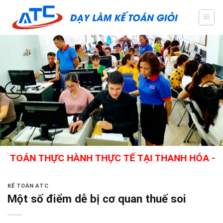
Skip
to
content
N THỰC HÀNH THỰC TẾ TẠI THANH HÓA - GIÁO VI
KẾ TOÁN ATC
Một số điểm dễ bị cơ quan thuế soi