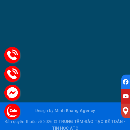
Design by
Minh Khang Agency
Bản quyền thuộc về 2026 ©
TRUNG TÂM ĐÀO TẠO KẾ TOÁN -
TIN HỌC ATC