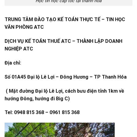
Học tin học cấp tốc tại thanh hóa
TRUNG TÂM ĐÀO TẠO KẾ TOÁN THỰC TẾ – TIN HỌC
VĂN PHÒNG ATC
DỊCH VỤ KẾ TOÁN THUẾ ATC – THÀNH LẬP DOANH
NGHIỆP ATC
Địa chỉ:
Số 01A45 Đại lộ Lê Lợi – Đông Hương – TP Thanh Hóa
( Mặt đường Đại lộ Lê Lợi, cách bưu điện tỉnh 1km về
hướng Đông, hướng đi Big C)
Tel: 0948 815 368 – 0961 815 368