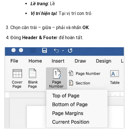
Lề trang
:
Lề
Vị trí hiện tại
:
Tại vị trí con trỏ
Chọn căn trái – giữa –
phải và nhấn
OK
.
Đóng
Header & Foote
r để hoàn tất.