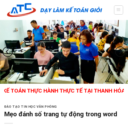
Skip
to
content
OÁN THỰC HÀNH THỰC TẾ TẠI THANH HÓA - GIÁO 
ĐÀO TẠO TIN HỌC VĂN PHÒNG
Mẹo đánh số trang tự động trong word