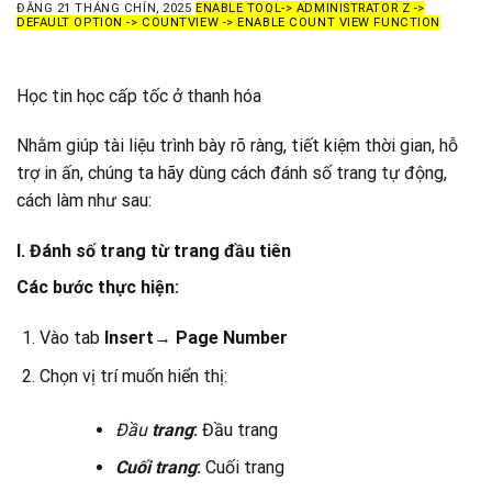
ĐĂNG
21 THÁNG CHÍN, 2025
ENABLE TOOL-> ADMINISTRATOR Z ->
DEFAULT OPTION -> COUNTVIEW -> ENABLE COUNT VIEW FUNCTION
Học tin học cấp tốc ở thanh hóa
Nhằm giúp tài liệu trình bày rõ ràng, tiết kiệm thời gian, hỗ
trợ in ấn, chúng ta hãy dùng cách đánh số trang tự động,
cách làm như sau:
I. Đánh số trang từ trang đầu tiên
Các bước thực hiện:
Vào tab
Insert
→
Page Number
Chọn vị trí muốn hiển thị:
Đầu
trang
:
Đầu trang
Cuối trang
:
Cuối trang