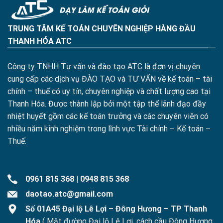
TRUNG TÂM KẾ TOÁN CHUYÊN NGHIỆP HÀNG ĐẦU
THANH HÓA ATC
Công ty TNHH Tư vấn và đào tạo ATC là đơn vị chuyên
cung cấp các dịch vụ ĐÀO TẠO và TƯ VẤN về kế toán – tài
chính – thuế có uy tín, chuyên nghiệp và chất lượng cao tại
Thanh Hóa. Được thành lập bởi một tập thể lãnh đạo đầy
nhiệt huyết gồm các kế toán trưởng và các chuyên viên có
nhiều năm kinh nghiệm trong lĩnh vực Tài chính – Kế toán –
Thuế.
0961 815 368
|
0948 815 368
daotao.atc@gmail.com
Số 01A45 Đại lộ Lê Lợi – Đông Hương – TP Thanh
Hóa
( Mặt đường Đại lộ Lê Lợi, cách cầu Đông Hương