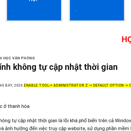
HỌC KẾ TO
IN HỌC VĂN PHÒNG
ính không tự cập nhật thời gian
NG BẢY, 2026
ENABLE TOOL-> ADMINISTRATOR Z -> DEFAULT OPTION ->
c ở thanh hóa
hông tự cập nhật thời gian là lỗi khá phổ biến trên cả Wind
và ảnh hưởng đến việc truy cập website, sử dụng phần mềm 