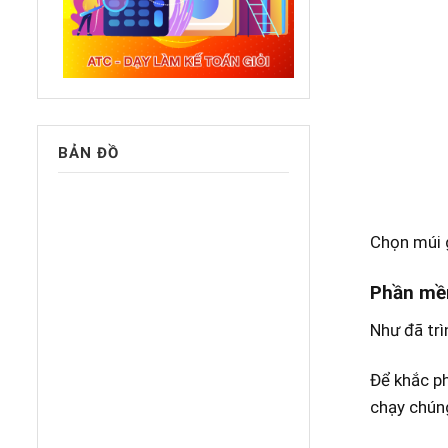
BẢN ĐỒ
Chọn múi 
Phần mề
Như đã trì
Để khắc p
chạy chún