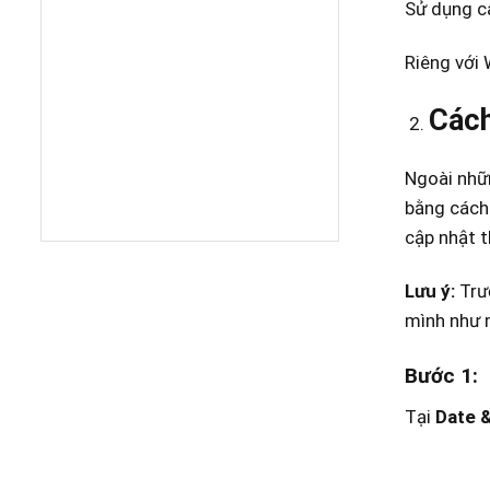
Sử dụng c
Riêng với
Cách
Ngoài nhữn
bằng các
cập nhật t
Lưu ý:
Trư
mình như 
Bước 1:
Tại
Date &