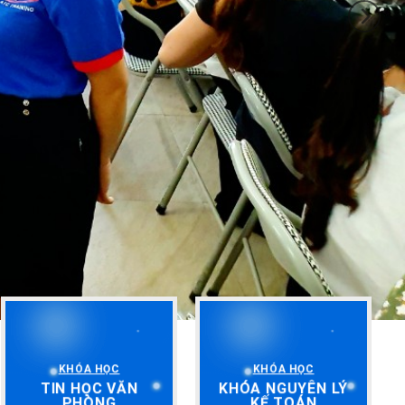
KHÓA HỌC
KHÓA HỌC
TIN HỌC VĂN
KHÓA NGUYÊN LÝ
PHÒNG
KẾ TOÁN