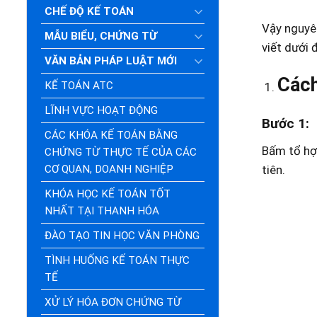
CHẾ ĐỘ KẾ TOÁN
Vậy nguyên
MẪU BIỂU, CHỨNG TỪ
viết dưới 
VĂN BẢN PHÁP LUẬT MỚI
Cách
KẾ TOÁN ATC
LĨNH VỰC HOẠT ĐỘNG
Bước 1:
CÁC KHÓA KẾ TOÁN BẰNG
Bấm tổ h
CHỨNG TỪ THỰC TẾ CỦA CÁC
CƠ QUAN, DOANH NGHIỆP
tiên.
KHÓA HỌC KẾ TOÁN TỐT
NHẤT TẠI THANH HÓA
ĐÀO TẠO TIN HỌC VĂN PHÒNG
TÌNH HUỐNG KẾ TOÁN THỰC
TẾ
XỬ LÝ HÓA ĐƠN CHỨNG TỪ