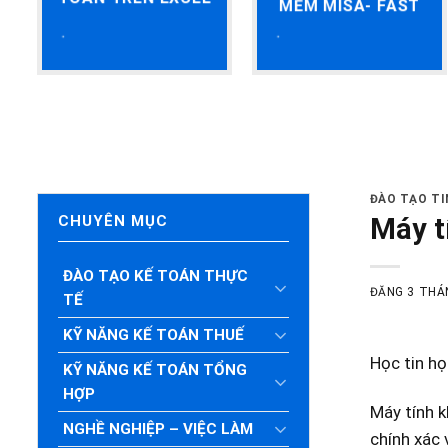
MỀM MISA- FAST
ĐÀO TẠO T
Máy t
CHUYÊN MỤC
ĐÀO TẠO KẾ TOÁN THỰC
ĐĂNG
3 THÁ
TẾ
KỸ NĂNG KẾ TOÁN THUẾ
Học tin họ
KỸ NĂNG KẾ TOÁN TỔNG
HỢP
Máy tính k
NGHỀ NGHIỆP – VIỆC LÀM
chính xác 