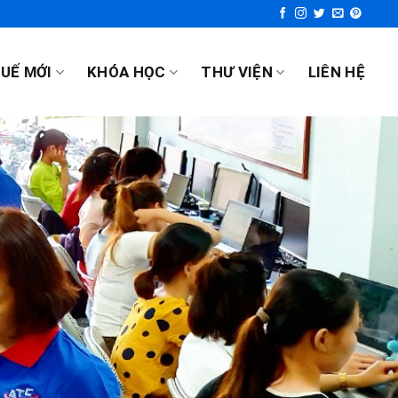
UẾ MỚI
KHÓA HỌC
THƯ VIỆN
LIÊN HỆ