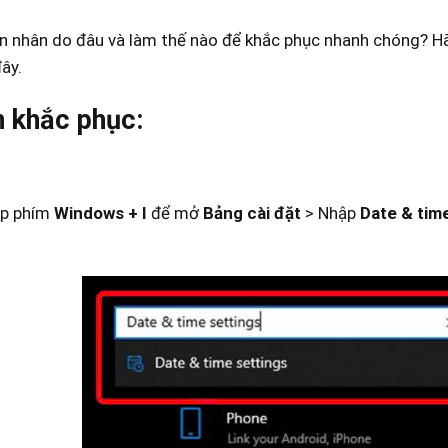
 nhân do đâu và làm thế nào để khắc phục nhanh chóng? Hãy
đây.
 khắc phục:
ợp phím
Windows + I
để mở
Bảng cài đặt
> Nhập
Date & tim